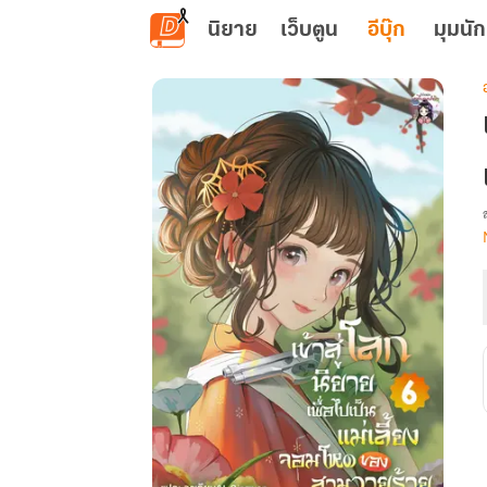
ข้ามไปยังเนื้อหาหลัก
นิยาย
เว็บตูน
อีบุ๊ก
มุมนัก
เ
ส