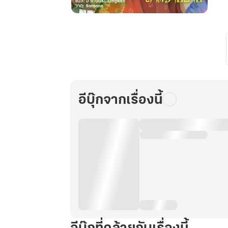
เข้า
สู่
โลก
นิยาย
เพื่อ
ไป
เป็น
อีบุ๊กจากเรื่องนี้
แม่
เลี้ยง
จอม
โหด
ของ
สาม
วาย
ร้าย
เล่ม
6
(จบ)