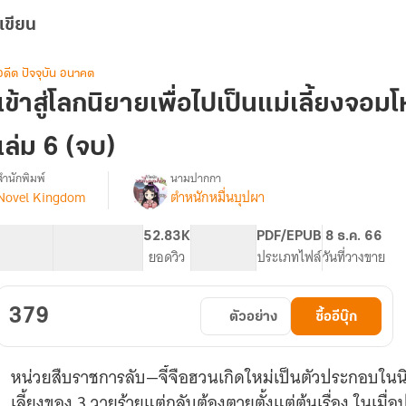
เขียน
อดีต ปัจจุบัน อนาคต
เข้าสู่โลกนิยายเพื่อไปเป็นแม่เลี้ยงจ
เล่ม 6 (จบ)
สำนักพิมพ์
นามปากกา
์Novel Kingdom
ตำหนักหมื่นบุปผา
รื่อง
เข้า
ู่
183.04K
844
52.83K
PG ทั่วไป
PDF/EPUB
8 ธ.ค. 66
โลก
จำนวนคำ
จำนวนหน้า (A5)
ยอดวิว
ระดับเนื้อหา
ประเภทไฟล์
วันที่วางขาย
นิยาย
เพื่อ
ไป
379
ตัวอย่าง
ซื้ออีบุ๊ก
เป็น
แม่
เลี้ยง
หน่วยสืบราชการลับ—จี้จือฮวนเกิดใหม่เป็นตัวประกอบในนิ
จอม
โหด
เลี้ยงของ 3 วายร้ายแต่กลับต้องตายตั้งแต่ต้นเรื่อง ในเมื