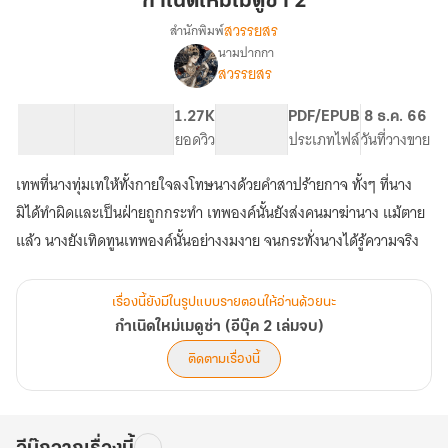
กำเนิดใหม่เมดูซ่า 2
ดู
สวรรยสร
สำนักพิมพ์
ซ่า
นามปากกา
เรื่อง
2
สวรรยสร
กำเนิด
ใหม่
เม
54.09K
245
1.27K
PG ทั่วไป
PDF/EPUB
8 ธ.ค. 66
ดู
จำนวนคำ
จำนวนหน้า (A5)
ยอดวิว
ระดับเนื้อหา
ประเภทไฟล์
วันที่วางขาย
ซ่า
(อี
เทพที่นางทุ่มเทให้ทั้งกายใจลงโทษนางด้วยคำสาปร้ายกาจ ทั้งๆ ที่นาง
บุ๊ค
มิได้ทำผิดและเป็นฝ่ายถูกกระทำ เทพองค์นั้นยังส่งคนมาฆ่านาง แม้ตาย
2
เล่ม
แล้ว นางยังเทิดทูนเทพองค์นั้นอย่างงมงาย จนกระทั่งนางได้รู้ความจริง
จบ)
เรื่องนี้ยังมีในรูปแบบรายตอนให้อ่านด้วยนะ
กำเนิดใหม่เมดูซ่า (อีบุ๊ค 2 เล่มจบ)
ติดตามเรื่องนี้