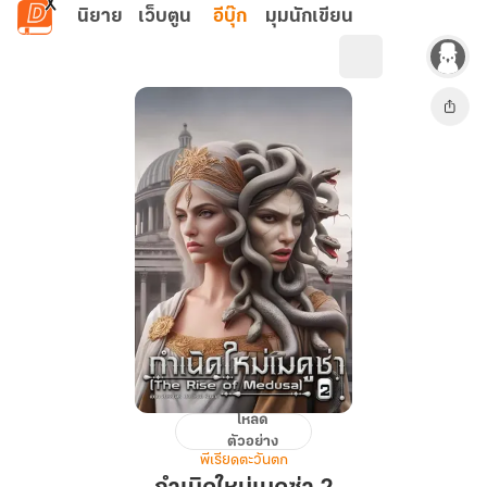
ข้ามไปยังเนื้อหาหลัก
นิยาย
เว็บตูน
อีบุ๊ก
มุมนักเขียน
โหลด
กำเนิด
ตัวอย่าง
ใหม่
พีเรียดตะวันตก
เม