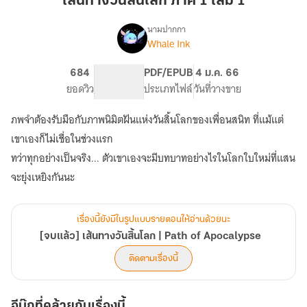
เส้นทางวันสิ้นโลก ภาค 1 เล่ม 1
สิ้น
โลก
นามปากกา
Whale Ink
[จบ
ภาค
เรื่อง
แล้ว]
1
เส้น
684
PG ทั่วไป
PDF/EPUB
4 ม.ค. 66
เล่ม
ทาง
ยอดวิว
ระดับเนื้อหา
ประเภทไฟล์
วันที่วางขาย
1
วัน
สิ้น
ภพจำต้องรับมือกับภาพนิมิตฝันแห่งวันสิ้นโลกของเพื่อนสนิท ที่แม้แต่
โลก
เขาเองก็ไม่เชื่อในช่วงแรก
|
Path
ทว่าทุกอย่างเป็นจริง... ตัวเขาเองจะมีบทบาทอย่างไรในโลกใบใหม่ที่แสน
of
จะยุ่งเหยิงกันนะ
Apocalypse
เรื่องนี้ยังมีในรูปแบบรายตอนให้อ่านด้วยนะ
[จบแล้ว] เส้นทางวันสิ้นโลก | Path of Apocalypse
ติดตามเรื่องนี้
อีบุ๊กที่คล้ายกับเรื่องนี้