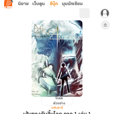
ข้ามไปยังเนื้อหาหลัก
นิยาย
เว็บตูน
อีบุ๊ก
มุมนักเขียน
โหลด
เส้น
ตัวอย่าง
ทาง
แฟนตาซี
วัน