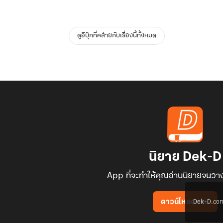
ดูอีบุ๊กที่คล้ายกับเรื่องนี้ทั้งหมด
นิยาย Dek-D
App ที่จะทำให้คุณอ่านนิยายจนวาง
Dek-D.com ใช
ดาวน์โหลดแอป