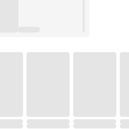
ำไรเติมพลังใจให้ตัวเอง และเอาตัวรอด
กับท่านจ้าวหุบเขา เรื่องยากง่าย
รื่อง “ข้อแม้” ที่เคยพูดเอาไว้อีกครั้ง