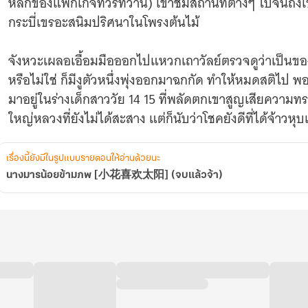
หลักของแพกเกจทัวร์ที่ว่านี้) เข้าชมสถานที่ต่างๆ ไปจนถึ
กระบี่เขรอะสนิมปริศนาในโพรงต้นไม้
จังหวะเผลอเอื้อมมือออกไปแหวกเถาวัลย์ตรวจดูว่าเป็นขอ
หรือไม่ใช่ ก็มีงูตัวหนึ่งพุ่งออกมาฉกกัด ทำให้หมดสติไป พอรู
มาอยู่ในร่างเด็กสาววัย 14 15 ที่พลัดตกเขาสูญเสียความ
ใหญ่หลวงที่ยังไม่ได้สะสาง แต่ก็นับว่าโชคยังดีที่ได้จ้าว
หล่อเหลาเข้าตำรา “ผู้ชายในอุดมคติ” ของตัวเอง เก็บมารั
เรื่องนี้ยังมีในรูปแบบรายตอนให้อ่านด้วยนะ
ร่างเด็กสาวคนนี้กำลังจะหายดี แต่หลังจากที่ฟื้นขึ้นมา 
นางมารน้อยข้ามภพ [小花喜欢太阳] (จบแล้วจ้า)
จ้าวหุบเขาเข้าไป เพื่อรักษาชีวิตน้อยๆ เอาไว้ มหกรรมตามตื๊
จ้าวหุบเขาหลี่ยอมรับปอจูเข้าหุบเขาเดียวดาย โดยมีข้อแ
หน้า แม้จะได้ความทรงจำกลับคืนมา ก็ไม่อาจลงจากเขาไปสะ
ในหุบเขาจะไม่ย่ำแย่ วันๆ ได้แต่กินๆ นอนๆ ตอนเบื่อๆ เซ็งๆ
บมาชวนเล่นบทคุณหมอกับคนไข้...ไม่นึกว่าเพียงร่างกายแ
หล่นจากสวรรค์ ในแต่ละวันต้องทำงานสารพัดรับใช้ “ซือฝุ”