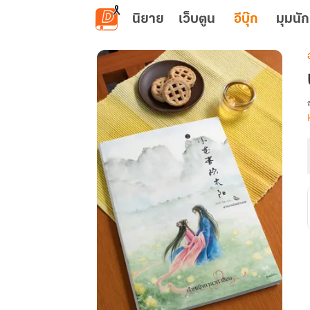
ข้ามไปยังเนื้อหาหลัก
นิยาย
เว็บตูน
อีบุ๊ก
มุมนัก
เ