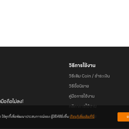
วิธีการใช้งาน
วิธีเติม Coin / ชำระเงิน
วิธีซื้อนิยาย
คู่มือการใช้งาน
มือถือไม่ลง!
กติกาการใช้งาน
้คุกกี้เพื่อพัฒนาประสบการณ์ของ ผู้ใช้ให้ดียิ่งขึ้น
เรียนรู้เพิ่มเติมที่นี่
ย
คำถามที่พบบ่อย