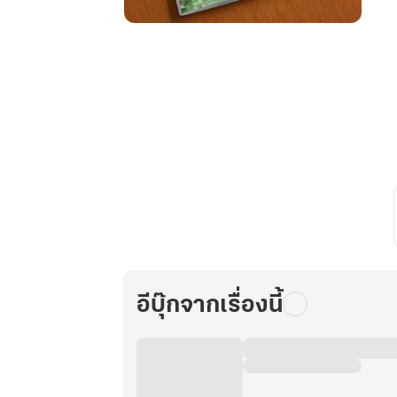
นาง
มาร
น้อย
ข้าม
ภพ
เล่ม
2
อีบุ๊กจากเรื่องนี้