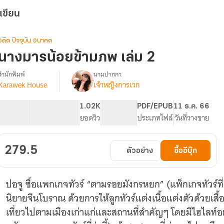
เขียน
อดีต ปัจจุบัน อนาคต
นางมารน้อยข้ามภพ เล่ม 2
สำนักพิมพ์
นามปากกา
Karawek House
เจ้าหญิงการเวก
รื่อง
นาง
มาร
136.46K
425
1.02K
PG ทั่วไป
PDF/EPUB
11 ธ.ค. 66
น้อย
จำนวนคำ
จำนวนหน้า (A5)
ยอดวิว
ระดับเนื้อหา
ประเภทไฟล์
วันที่วางขาย
ข้าม
ภพ
[小
279.5
ตัวอย่าง
ซื้ออีบุ๊ก
花
喜
欢
ปอจู ซื้อแพกเกจทัวร์ “ตามรอยมังกรหยก” (แพ็กเกจทัวร์
太
阳]
นิยายจีนโบราณ ด้วยการให้ลูกทัวร์แต่งเนื้อแต่งตัวด้วยเสื้
(จบ
เที่ยวไปตามเมืองเก่าแก่และสถานที่สำคัญๆ โดยมีไฮไลท์อยู่
แล้ว
จ้า)