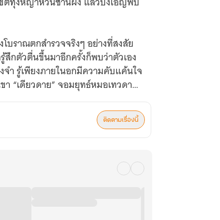
งเขตทุ่งหญ้าหวินซานผิง แล้วบังเอิญพบ
งโบราณตกสำรวจจริงๆ อย่างที่สงสัย
้สึกตัวตื่นขึ้นมาอีกครั้งก็พบว่าตัวเอง
ทรงจำ รู้เพียงภายในอกมีความคับแค้นใจ
หุบเขา “เดียวดาย” จอมยุทธ์หมอเทวดาที่
กษาเยียวยา
ติดตามเรื่องนี้
ปอจูกลับเผลอกลืนยาพิษร้ายแรงของท่าน
อคำนับอาจารย์จึงเริ่มขึ้น ท้ายที่สุด
ม้ว่า “หากรักษาไม่หาย ต่อไปภายภาค
สางเรื่องใด” ทีแรก ปอจูคิดว่าชีวิต
 ขึ้นมาก็มีท่านจอมยุทธ์หน้าหล่อหุ่นแซ่
ข็งแรงดี จะโดนท่านจ้าวหุบเขากระชาก
 ผู้เก่งกาจ ลูกศิษย์จิตใจสกปรกอย่าง