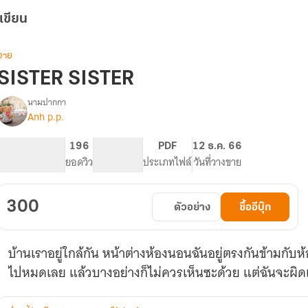
เขียน
วาย
SISTER SISTER
นามปากกา
Anh p.p.
SISTER
รื่อง
SISTER
ตกหลุม
353
196
NC 18
PDF
12 ธ.ค. 66
รัก
จำนวนหน้า (A5)
ยอดวิว
ระดับเนื้อหา
ประเภทไฟล์
วันที่วางขาย
เธอ
ี่
สาว
300
ตัวอย่าง
ซื้ออีบุ๊ก
ข้าง
บ้าน
[Yuri]
บ้านเราอยู่ใกล้กัน หน้าต่างห้องนอนฉันอยู่ตรงกันข้ามกับ
ไปหมดเลย แล้วบางอย่างก็ไม่ควรเห็นซะด้วย แต่ฉันจะผิดเห