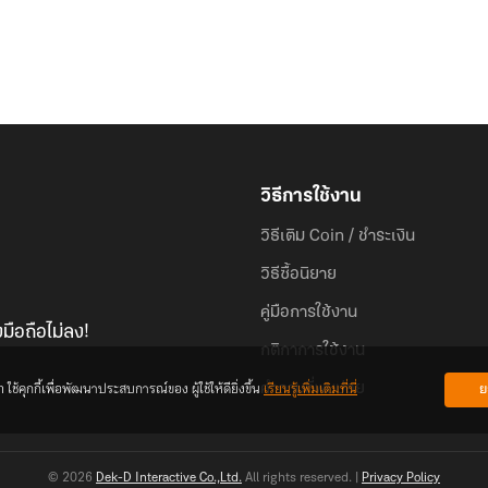
วิธีการใช้งาน
วิธีเติม Coin / ชำระเงิน
วิธีซื้อนิยาย
คู่มือการใช้งาน
มือถือไม่ลง!
กติกาการใช้งาน
้คุกกี้เพื่อพัฒนาประสบการณ์ของ ผู้ใช้ให้ดียิ่งขึ้น
เรียนรู้เพิ่มเติมที่นี่
ย
คำถามที่พบบ่อย
© 2026
Dek-D Interactive Co.,Ltd.
All rights reserved. |
Privacy Policy