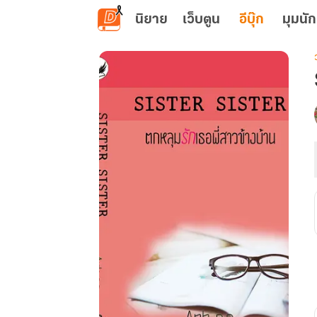
ข้ามไปยังเนื้อหาหลัก
นิยาย
เว็บตูน
อีบุ๊ก
มุมนัก
เ
พ