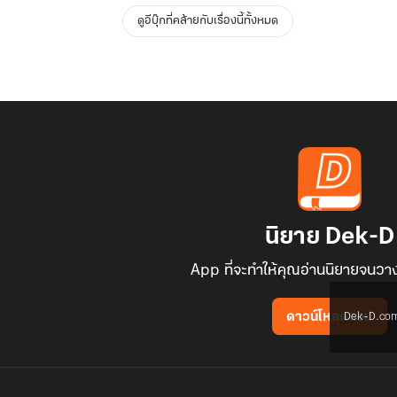
ดูอีบุ๊กที่คล้ายกับเรื่องนี้ทั้งหมด
นิยาย Dek-D
App ที่จะทำให้คุณอ่านนิยายจนวาง
Dek-D.com ใช
ดาวน์โหลดแอป