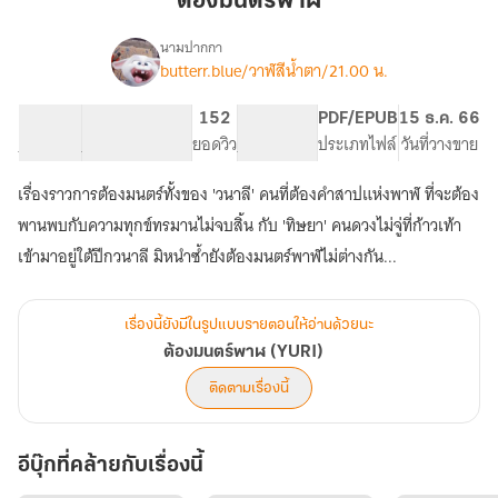
ต้องมนตร์พาฬ
นามปากกา
butterr.blue/วาฬสีน้ำตา/21.00 น.
เรื่อง
ต้อง
มนตร์
145.7K
490
152
PG ทั่วไป
PDF/EPUB
15 ธ.ค. 66
พาฬ
จำนวนคำ
จำนวนหน้า (A5)
ยอดวิว
ระดับเนื้อหา
ประเภทไฟล์
วันที่วางขาย
(YURI)
เรื่องราวการต้องมนตร์ทั้งของ 'วนาลี' คนที่ต้องคำสาปแห่งพาฬ ที่จะต้อง
พานพบกับความทุกข์ทรมานไม่จบสิ้น กับ 'ทิษยา' คนดวงไม่จู่ที่ก้าวเท้า
เข้ามาอยู่ใต้ปีกวนาลี มิหนำซ้ำยังต้องมนตร์พาฬไม่ต่างกัน...
เรื่องนี้ยังมีในรูปแบบรายตอนให้อ่านด้วยนะ
ต้องมนตร์พาฬ (YURI)
ติดตามเรื่องนี้
อีบุ๊กที่คล้ายกับเรื่องนี้