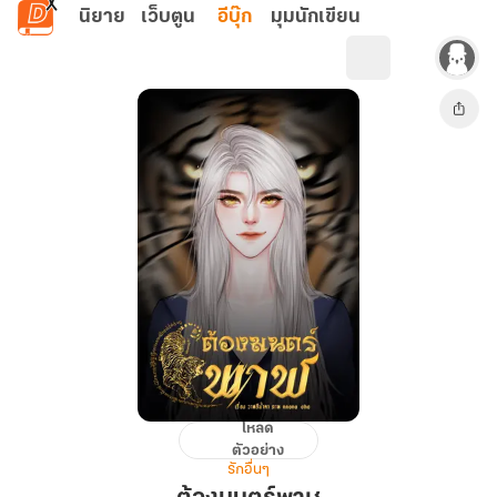
ข้ามไปยังเนื้อหาหลัก
นิยาย
เว็บตูน
อีบุ๊ก
มุมนักเขียน
โหลด
ต้อง
ตัวอย่าง
มนตร์
รักอื่นๆ
พาฬ