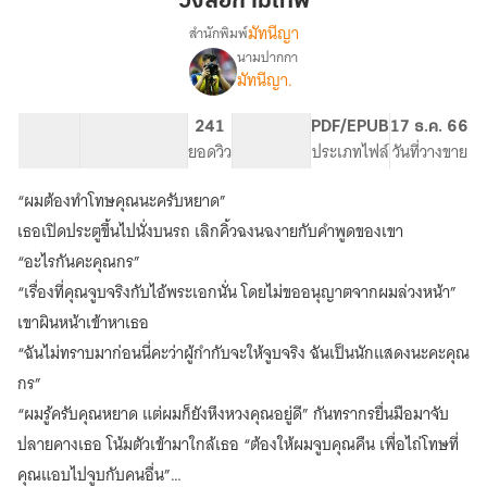
วงล้อกามเทพ
มัทนีญา
สำนักพิมพ์
นามปากกา
เรื่อง
มัทนีญา.
วง
ล้อ
กามเทพ
81.78K
331
241
PG ทั่วไป
PDF/EPUB
17 ธ.ค. 66
จำนวนคำ
จำนวนหน้า (A5)
ยอดวิว
ระดับเนื้อหา
ประเภทไฟล์
วันที่วางขาย
“ผมต้องทำโทษคุณนะครับหยาด”
เธอเปิดประตูขึ้นไปนั่งบนรถ เลิกคิ้วฉงนฉงายกับคำพูดของเขา
“อะไรกันคะคุณกร”
“เรื่องที่คุณจูบจริงกับไอ้พระเอกนั่น โดยไม่ขออนุญาตจากผมล่วงหน้า”
เขาผินหน้าเข้าหาเธอ
“ฉันไม่ทราบมาก่อนนี่คะว่าผู้กำกับจะให้จูบจริง ฉันเป็นนักแสดงนะคะคุณ
กร”
“ผมรู้ครับคุณหยาด แต่ผมก็ยังหึงหวงคุณอยู่ดี” กันทรากรยื่นมือมาจับ
ปลายคางเธอ โน้มตัวเข้ามาใกล้เธอ “ต้องให้ผมจูบคุณคืน เพื่อไถ่โทษที่
คุณแอบไปจูบกับคนอื่น”