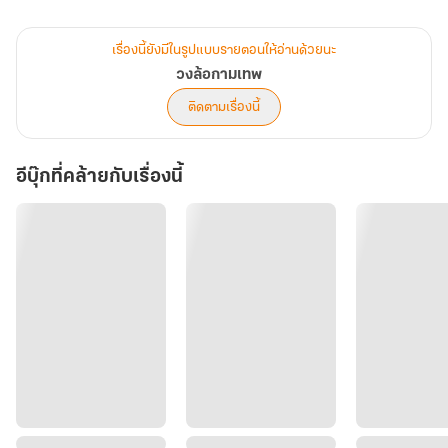
“งั้นเหรอคะ”
หยาดอรุณยักคิ้วข้างเดียวใส่เขาอย่างยั่วยวน เธอไม่คอยให้กันทรากรโน้ม
เรื่องนี้ยังมีในรูปแบบรายตอนให้อ่านด้วยนะ
ใบหน้าใกล้เข้ามา แต่กลับเป็นฝ่ายรั้งต้นคอเขาและยื่นปากเข้าไปประกบ
วงล้อกามเทพ
ริมฝีปากได้รูป กระหวัดปลายลิ้นปัดไล้ไปรอบปากของเขา แหย่ลึกและ
ติดตามเรื่องนี้
แทรกซึมเข้าไปในช่องปาก
กันทรากรหลับตาลงด้วยความสุขสม หยาดอรุณช่างวิเศษไปหมด เขา
อีบุ๊กที่คล้ายกับเรื่องนี้
เคลิบเคลิ้มไปกับจูบของเธอที่ร้อนแรง ชื่นชมในการวางตัวของเธอที่
สามารถปรับไปตามสถานการณ์ต่างๆ ได้ เธอเป็นผู้หญิงที่สวยหวาน
ความคิดของเธอปราดเปรื่อง มุมมองต่อโลกใบนี้แข็งแกร่งและเด็ดเดี่ยว
การปรนนิบัติปรนเปรอของเธอช่างร้อนแรง
เขาสอดประสานร่องนิ้วเข้าไปตามเส้นผมของเธอ กดศีรษะของเธอแนบ
เข้ามาหามากขึ้นกว่าเก่า จูบดูดดื่มร้อนแรงดำเนินต่อไปจนเขาและเธอ
ระเบิดโพลงออกสู่เวหากว้างด้วยกัน ความปรารถนาทะลักล้นออกมาอยู่
รอบห้องโดยสาร เขาไม่อยากหยุดอยู่เพียงเท่านี้ แต่ก็ต้องรู้จักยับยั้งชั่งใจ
ตนเองเอาไว้
“ผมไม่อยากหยุดเลย ต่อให้โลกจะแตกในอีกวินาทีข้างหน้าก็ไม่อยากทำ