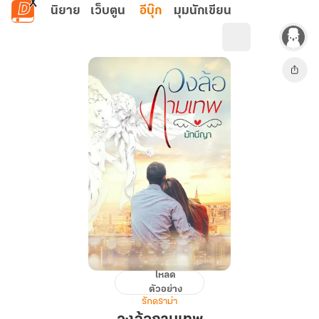
ข้ามไปยังเนื้อหาหลัก
นิยาย
เว็บตูน
อีบุ๊ก
มุมนักเขียน
โหลด
วง
ตัวอย่าง
ล้อ
รักดราม่า
กามเทพ