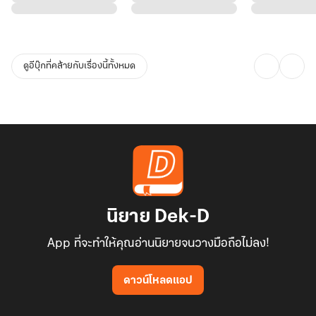
อย่างนั้น” น้ำเสียงของเขาเต็มไปด้วยความวิงวอน
เธอจับแก้มเขาพร้อมกับหัวเราะนิดๆ “ฉันรู้สึกสงสารคุณนะคะ แต่ในนาที
เดียวกันก็อยากจะแกล้งคุณเหมือนกันค่ะ”
ดูอีบุ๊กที่คล้ายกับเรื่องนี้ทั้งหมด
“คนสวยใจร้าย” เขางึมงำ
นิยาย Dek-D
App ที่จะทำให้คุณอ่านนิยายจนวางมือถือไม่ลง!
ดาวน์โหลดแอป