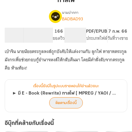
ทาสไฟ
นามปากกา
BADBAD93
►
เรื่อง
มี
E
304.29K
1.07K
166
PG ทั่วไป
PDF/EPUB
7 ก.พ. 66
-
จำนวนคำ
จำนวนหน้า (A5)
ยอดวิว
ระดับเนื้อหา
ประเภทไฟล์
วันที่วางขาย
Book
(Rewrite)
เป่าจิน นายน้อยตระกูลหงส์ถูกบังคับให้แต่งงานกับ ลูกไฟ ทายาทตระกูล
ทาส
มังกรเพื่อช่วยกอบกู้อำนาจหงส์ให้กลับคืนมา โดยมีคำสั่งลับจากตระกูล
ไฟ
[
คือ ห้ามท้อง!
MPREG
/
YAOI
เรื่องนี้ยังมีในรูปแบบรายตอนให้อ่านด้วยนะ
/
► มี E - Book (Rewrite) ทาสไฟ [ MPREG / YAOI / BL ] #ทาสหนูจีน
BL
]
ติดตามเรื่องนี้
#ทาส
หนู
จีน
อีบุ๊กที่คล้ายกับเรื่องนี้