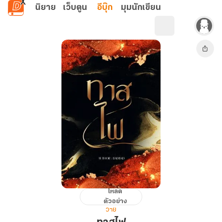
ข้ามไปยังเนื้อหาหลัก
นิยาย
เว็บตูน
อีบุ๊ก
มุมนักเขียน
โหลด
ทาส
ตัวอย่าง
ไฟ
วาย