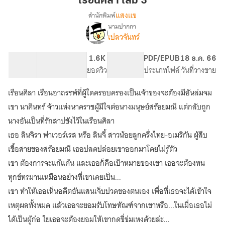
เรือนศิลา เล่ม 3
3
แสงแข
สำนักพิมพ์
นามปากกา
เรื่อง
เปลวจันทร์
เฮือน
ศิลา
26.13K
195
1.6K
PG ทั่วไป
PDF/EPUB
18 ธ.ค. 66
จำนวนคำ
จำนวนหน้า (A5)
ยอดวิว
ระดับเนื้อหา
ประเภทไฟล์
วันที่วางขาย
เรือนศิลา เรือนอาถรรพ์ที่ผู้ใดครอบครองเป็นเจ้าของจะต้องมีอันล่มจม
เขา นาคินทร์ จ้าวแห่งนาคราชผู้มีใจต่อนางมนุษย์สร้อยมณี แต่กลับถูก
นางอันเป็นที่รักสาปขังไว้ในเรือนศิลา
เธอ ลินจิรา ฟาเวอร์เรส หรือ ลินจี้ สาวน้อยลูกครึ่งไทย-อเมริกัน ผู้สืบ
เชื้อสายของสร้อยมณี เธอปลดปล่อยเขาออกมาโดยไม่รู้ตัว
เขา ต้องการจะแก้แค้น และเธอก็คือเป้าหมายของเขา เธอจะต้องทน
ทุกข์ทรมานเหมือนอย่างที่เขาเคยเป็น...
เขา ทำให้เธอเห็นอดีตอันแสนเจ็บปวดของตนเอง เพื่อที่เธอจะได้เข้าใจ
เหตุผลทั้งหมด แล้วเธอจะยอมรับโทษทัณฑ์จากเขาหรือ...ในเมื่อเธอไม่
ได้เป็นผู้ก่อ ใยเธอจะต้องยอมให้เขากดขี่ข่มเหงด้วยล่ะ...