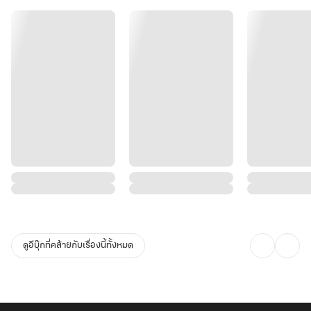
ดูอีบุ๊กที่คล้ายกับเรื่องนี้ทั้งหมด