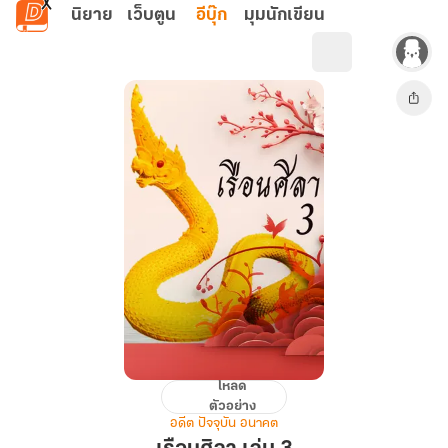
ข้ามไปยังเนื้อหาหลัก
นิยาย
เว็บตูน
อีบุ๊ก
มุมนักเขียน
โหลด
เรือน
ตัวอย่าง
ศิลา
อดีต ปัจจุบัน อนาคต
เล่ม