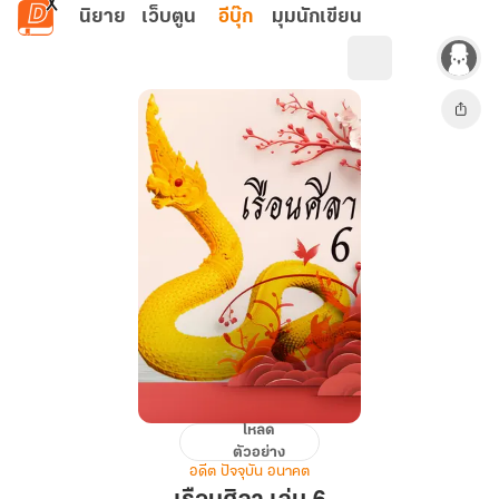
ข้ามไปยังเนื้อหาหลัก
นิยาย
เว็บตูน
อีบุ๊ก
มุมนักเขียน
โหลด
เรือน
ตัวอย่าง
ศิลา
อดีต ปัจจุบัน อนาคต
เล่ม