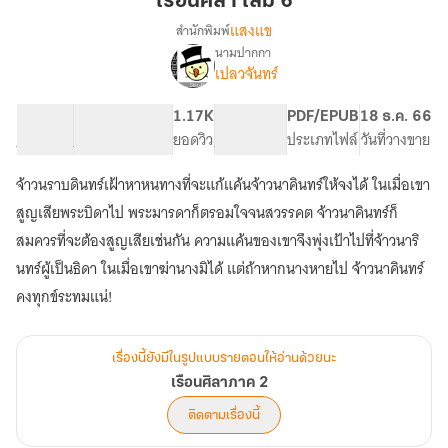
เรือนศิลา เล่ม 6
6
แสงแข
สำนักพิมพ์
นามปากกา
เรื่อง
เปลวจันทร์
เรือน
ศิลา
ภาค
32.44K
228
1.17K
PG ทั่วไป
PDF/EPUB
18 ธ.ค. 66
2
จำนวนคำ
จำนวนหน้า (A5)
ยอดวิว
ระดับเนื้อหา
ประเภทไฟล์
วันที่วางขาย
จ้าวนราบดินทร์เฝ้าหาหนทางที่จะแก้แค้นจ้าวนาคินทร์ให้จงได้ ในเมื่อเขา
สูญเสียพระบิดาไป พระมารดาก็ตรอมใจจนสวรรคต จ้าวนาคินทร์ก็
สมควรที่จะต้องสูญเสียเช่นกัน ความแค้นของเขาจึงพุ่งเป้าไปที่จ้าวนาริ
นทร์ผู้เป็นธิดา ในเมื่อเขาฆ่านางมิได้ แต่ถ้าหากนางหายไป จ้าวนาคินทร์
คงทุกข์ระทมแน่!
เรื่องนี้ยังมีในรูปแบบรายตอนให้อ่านด้วยนะ
เรือนศิลาภาค 2
ติดตามเรื่องนี้