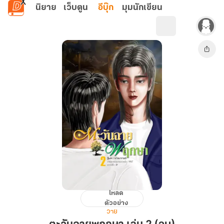
ข้ามไปยังเนื้อหาหลัก
นิยาย
เว็บตูน
อีบุ๊ก
มุมนักเขียน
โหลด
ตะวัน
ตัวอย่าง
ฉาย
วาย
พฤกษา