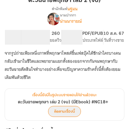
ตะวันฉายพฤกษา เล่ม 2 (จบ)
เล่ม
นฐมน
สำนักพิมพ์
2
นามปากกา
เรื่อง
(จบ)
น่านนารายณ์
ตะวัน
ฉาย
พฤกษา
38.5K
201
260
PG ทั่วไป
PDF/EPUB
10 ส.ค. 67
เล่ม
จำนวนคำ
จำนวนหน้า (A5)
ยอดวิว
ระดับเนื้อหา
ประเภทไฟล์
วันที่วางขาย
2
(จบ)
จากรูปถ่ายเพียงหนึ่งภาพที่พฤกษาโพสต์ขึ้นเฟสบุ๊คได้ชักนำใครบางคน
(มีEbook)
กลับเข้ามาในชีวิตและพยายามแยกทั้งสองออกจากกันจนพฤกษากับ
#NC18+
ตะวันฉายตัดสินใจทำบางอย่างเพื่อจบปัญหาความรักครั้งนี้ทั้งต้องยอม
เดิมพันด้วยชีวิต
เรื่องนี้ยังมีในรูปแบบรายตอนให้อ่านด้วยนะ
ตะวันฉายพฤกษา เล่ม 2 (จบ) (มีEbook) #NC18+
ติดตามเรื่องนี้