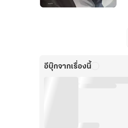
มุม
มอง
นัก
อ่าน
พระเจ้า
เล่ม
1
อีบุ๊กจากเรื่องนี้