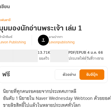
เขียน
แฟนตาซี
มุมมองนักอ่านพระเจ้า เล่ม 1
สำนักพิมพ์
นามปากกา
Levon Publishing
Levonpublishing
รื่อง
มุม
มอง
74.96K
253
13.71K
PG ทั่วไป
PDF/EPUB
4 ม.ค. 66
นัก
จำนวนคำ
จำนวนหน้า (A5)
ยอดวิว
ระดับเนื้อหา
ประเภทไฟล์
วันที่วางขาย
อ่าน
พระเจ้า
ฟรี
ตัวอย่าง
รับอีบุ๊ก
OMNISCIENT
READER'S
VIEWPOINT
นิยายที่ทุกคนรอคอยจากประเทศเกาหลี
[นิยาย
แปล]
อันดับ 1 นิยายใน Naver Wednesday Webtoon ด้วยยอดว
ขายลิขสิทธิ์ไปแล้วในหลายประเทศทั่วโลก