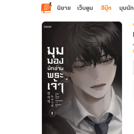
ข้ามไปยังเนื้อหาหลัก
นิยาย
เว็บตูน
อีบุ๊ก
มุมนัก
เ
: