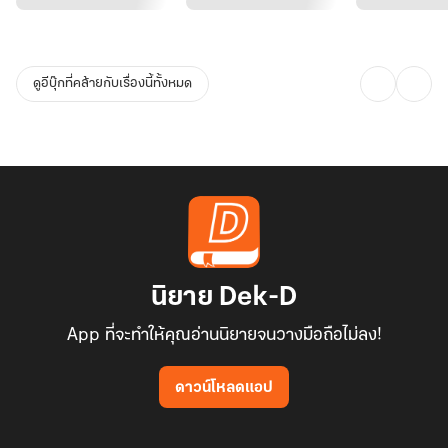
"หา?" ร่างผอมเอนตัวออกห่างอย่างรวดเร็ว "จะ...จูบหรือ"
"อืม" เขาพยักหน้า
ดูอีบุ๊กที่คล้ายกับเรื่องนี้ทั้งหมด
"ไม่มีวิธีอื่นแล้วหรือ วิธีที่มันดีกว่านี้น่ะ"
"ยังมีอีกวิธี"
"อะไร?" คราวนี้ใบหน้างามขยับเข้ามาใกล้อย่างลืมตัว
"ร่วมเตียงกับข้า"
นิยาย Dek-D
App ที่จะทำให้คุณอ่านนิยายจนวางมือถือไม่ลง!
"เหอะๆ" ในตอนนี้หลินอีไม่รู้เลยว่าระหว่างสีหน้าของตัวเองหรือว่าเสียง
หัวเราะสิ่งใดที่มันแห้งกว่ากัน
ดาวน์โหลดแอป
...ตั้งใจเก็บแมวมาเลี้ยงแต่ไฉนจึงได้สามีกลับมาด้วยเล่า...