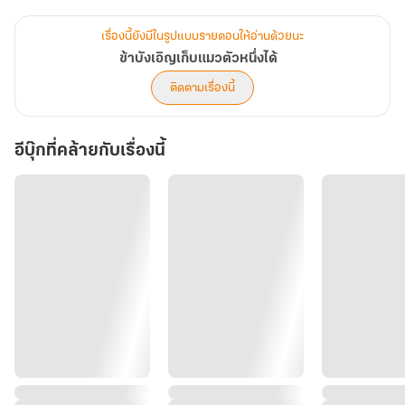
"เจ้าพูดความจริงหรือ"
เรื่องนี้ยังมีในรูปแบบรายตอนให้อ่านด้วยนะ
ข้าบังเอิญเก็บแมวตัวหนึ่งได้
"มีอันใดต้องโกหกเจ้า"
ติดตามเรื่องนี้
"เช่นนั้นเจ้าก็ช่วยรักษาโรคประหลาดให้ข้าได้น่ะสิ" ใบหน้าหลินอีเปื้อนยิ้ม
อีบุ๊กที่คล้ายกับเรื่องนี้
เรียกสายตาจากอีกฝ่ายได้เป็นอย่างดี
"ย่อมได้" ดวงตาคมคู่นั้นจดจ้องแทบไม่กระพริบตาจนหลินอีเริ่มทำตัวไม่
ถูก
"แล้วต้องทำเช่นไรหรือถึงจะเอาพลังหยินออกจากตัวข้าได้"
ลั่วเฟยอวี่ยังคงจ้องมองหลินอี นัยน์ตาสีทองสว่างสั่นไหวเล็กน้อยก่อนจะ
ตอบคำถาม "จูบ"