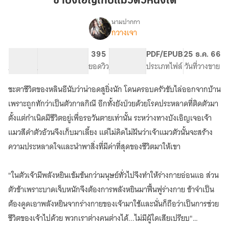
ข้าบังเอิญเก็บแมวตัวหนึ่งได้
แมว
ตัว
นามปากกา
กวางเจา
เรื่อง
หนึ่ง
ข้า
ได้
บังเอิญ
55.59K
237
395
PG ทั่วไป
PDF/EPUB
25 ธ.ค. 66
เก็บ
จำนวนคำ
จำนวนหน้า (A5)
ยอดวิว
ระดับเนื้อหา
ประเภทไฟล์
วันที่วางขาย
แมว
ตัว
ชะตาชีวิตของหลินอีนับว่าน่าอดสูยิ่งนัก โดนครอบครัวขับไล่ออกจากบ้าน
หนึ่ง
ได้
เพราะถูกทักว่าเป็นตัวกาลกิณี อีกทั้งยังป่วยด้วยโรคประหลาดที่ติดตัวมา
ตั้งแต่กำเนิดมีชีวิตอยู่เพื่อรอวันตายเท่านั้น ระหว่างทางบังเอิญเจอเจ้า
แมวสีดำตัวอ้วนจึงเก็บมาเลี้ยง แต่ไม่คิดไม่ฝันว่าเจ้าแมวตัวนั้นจะสร้าง
ความประหลาดใจและนำพาสิ่งที่มีค่าที่สุดของชีวิตมาให้เขา
"ในตัวเจ้ามีพลังหยินเข้มข้นกว่ามนุษย์ทั่วไปจึงทำให้ร่างกายอ่อนแอ ส่วน
ตัวข้าเพราะบาดเจ็บหนักจึงต้องการพลังหยินมาฟื้นฟูร่างกาย ข้าจำเป็น
ต้องดูดเอาพลังหยินจากร่างกายของเจ้ามาใช้และนั่นก็ถือว่าเป็นการช่วย
ชีวิตของเจ้าไปด้วย พวกเราต่างคนต่างได้...ไม่มีผู้ใดเสียเปรียบ"