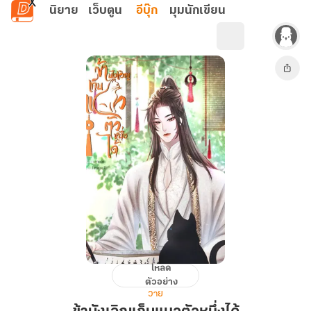
ข้ามไปยังเนื้อหาหลัก
นิยาย
เว็บตูน
อีบุ๊ก
มุมนักเขียน
โหลด
ข้า
ตัวอย่าง
บังเอิญ
วาย
เก็บ