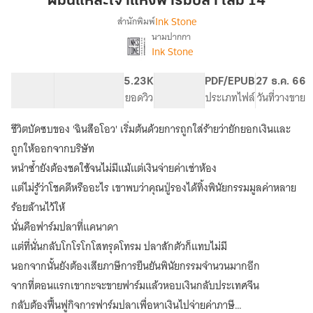
ผมนี่แหละเจ้าแห่งฟาร์มปลา เล่ม 14
เจ้า
Ink Stone
สำนักพิมพ์
แห่ง
นามปากกา
เรื่อง
ฟาร์ม
Ink Stone
ผม
ปลา
นี่
เล่ม
แหละ
173.25K
824
5.23K
PG ทั่วไป
PDF/EPUB
27 ธ.ค. 66
14
เจ้า
จำนวนคำ
จำนวนหน้า (A5)
ยอดวิว
ระดับเนื้อหา
ประเภทไฟล์
วันที่วางขาย
แห่ง
ฟาร์ม
ชีวิตบัดซบของ 'ฉินสือโอว' เริ่มต้นด้วยการถูกใส่ร้ายว่ายักยอกเงินและ
ปลา
ถูกให้ออกจากบริษัท
[นิยาย
แปล]
หนำซ้ำยังต้องชดใช้จนไม่มีแม้แต่เงินจ่ายค่าเช่าห้อง
แต่ไม่รู้ว่าโชคดีหรืออะไร เขาพบว่าคุณปู่รองได้ทิ้งพินัยกรรมมูลค่าหลาย
ร้อยล้านไว้ให้
นั่นคือฟาร์มปลาที่แคนาดา
แต่ที่นั่นกลับโกโรโกโสทรุดโทรม ปลาสักตัวก็แทบไม่มี
นอกจากนั้นยังต้องเสียภาษีการยืนยันพินัยกรรมจำนวนมากอีก
จากที่ตอนแรกเขากะจะขายฟาร์มแล้วหอบเงินกลับประเทศจีน
กลับต้องฟื้นฟูกิจการฟาร์มปลาเพื่อหาเงินไปจ่ายค่าภาษี