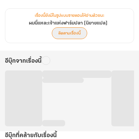
ไม่งั้นจะต้องยอมเสียฟาร์มให้ทางการไป
ทว่าระหว่างที่สำรวจทะเลสาบในเกาะ เขาถูกปลาทำร้ายจนเลือดที่คาง
เรื่องนี้ยังมีในรูปแบบรายตอนให้อ่านด้วยนะ
หยดลงไปบนจี้รูปหัวใจสีน้ำเงินที่มีชื่อว่า 'หัวใจโพไซดอน'
ผมนี่แหละเจ้าแห่งฟาร์มปลา [นิยายแปล]
ทำให้ตัวจี้หลอมเข้าไปในตัวเขา
ติดตามเรื่องนี้
จากนั้นมา...
จิตสำนึกของเขาก็สามารถสำรวจและควบคุมท้องน้ำรวมถึงทำการ
เยียวยาและรักษาสิ่งมีชีวิตในทะเลได้
อีบุ๊กจากเรื่องนี้
และนี่ คือหนทางกอบกู้ฟาร์มมรดกของเขา!
อีบุ๊กที่คล้ายกับเรื่องนี้