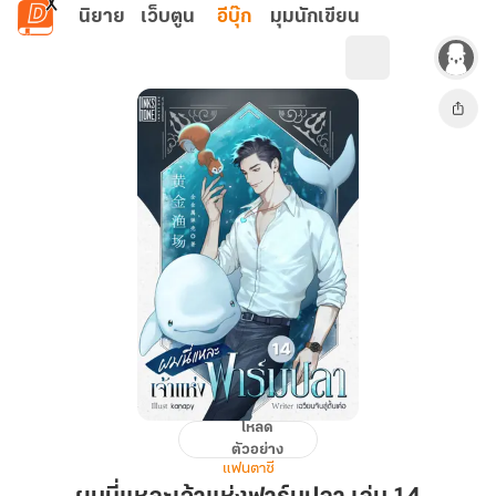
ข้ามไปยังเนื้อหาหลัก
นิยาย
เว็บตูน
อีบุ๊ก
มุมนักเขียน
โหลด
ผม
ตัวอย่าง
นี่
แฟนตาซี
แหละ