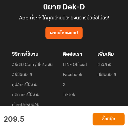
นิยาย Dek-D
App ที่จะทำให้คุณอ่านนิยายจนวางมือถือไม่ลง!
ดาวน์โหลดแอป
วิธีการใช้งาน
ติดต่อเรา
เพิ่มเติม
วิธีเติม Coin / ชำระเงิน
LINE Official
ข่าวสาร
วิธีซื้อนิยาย
Facebook
เขียนนิยาย
คู่มือการใช้งาน
X
กติกาการใช้งาน
Tiktok
คำถามที่พบบ่อย
Dek-D.com ใช้คุกกี้เพื่อพัฒนาประสบการณ์ของ ผู้ใช้ให้ดียิ่งขึ้น
209.5
ซื้ออีบุ๊ก
ยอมรับ
เรียนรู้เพิ่มเติมที่นี่
© 2026
Dek-D Interactive Co.,Ltd.
All rights reserved. |
Privacy Policy