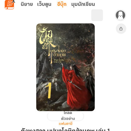
ข้ามไปยังเนื้อหาหลัก
นิยาย
เว็บตูน
อีบุ๊ก
มุมนักเขียน
โหลด
ถัง
ตัวอย่าง
หง
แฟนตาซี
ฮวา