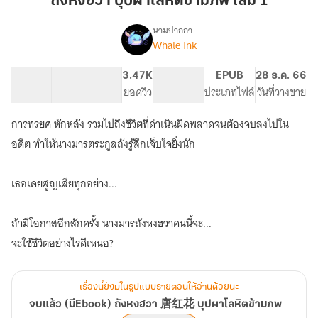
ถังหงฮวา บุปผาโลหิตข้ามภพ เล่ม 1
บุปผา
โลหิต
นามปากกา
Whale Ink
เรื่อง
ข้าม
จบ
ภพ
แล้ว
87.67K
587
3.47K
PG ทั่วไป
EPUB
28 ธ.ค. 66
เล่ม
(มีEbook)
จำนวนคำ
จำนวนหน้า (A5)
ยอดวิว
ระดับเนื้อหา
ประเภทไฟล์
วันที่วางขาย
1
ถัง
หง
การทรยศ หักหลัง รวมไปถึงชีวิตที่ดำเนินผิดพลาดจนต้องจบลงไปใน
ฮวา
唐
อดีต ทำให้นางมารตระกูลถังรู้สึกเจ็บใจยิ่งนัก
红
花
เธอเคยสูญเสียทุกอย่าง...
บุปผา
โลหิต
ข้าม
ถ้ามีโอกาสอีกสักครั้ง นางมารถังหงฮวาคนนี้จะ...
ภพ
จะใช้ชีวิตอย่างไรดีเหนอ?
เรื่องนี้ยังมีในรูปแบบรายตอนให้อ่านด้วยนะ
จบแล้ว (มีEbook) ถังหงฮวา 唐红花 บุปผาโลหิตข้ามภพ