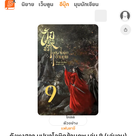
ข้ามไปยังเนื้อหาหลัก
นิยาย
เว็บตูน
อีบุ๊ก
มุมนักเขียน
โหลด
ถัง
ตัวอย่าง
หง
แฟนตาซี
ฮวา