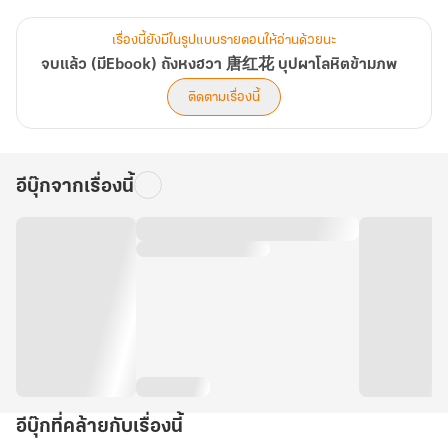
ครั้ง
ท่ามกลางไฟแห่งหายนะที่ลุกโหม ความจริงที่ซ่อนเร้นอยู่ก็เริ่มเปิดเผย
เรื่องนี้ยังมีในรูปแบบรายตอนให้อ่านด้วยนะ
เช่นกัน
จบแล้ว (มีEbook) ถังหงฮวา 唐红花 บุปผาโลหิตข้ามภพ
ทั้งเหตุผลที่ทำให้นางมารจากอดีตได้ข้ามยุคสมัย และเหตุผลที่ทำให้ทิวา
ติดตามเรื่องนี้
มทมิฬเคียดแค้นนัก
รวมไปถึง... ดวงวิญญาณอีกหลายดวงที่เกี่ยวข้องกับอดีตอย่างลึกซึ้ง
อีบุ๊กจากเรื่องนี้
สงครามครั้งนี้ ถึงเวลาที่เธอและพวกพ้องจะได้เปล่งประกายอย่างงดงาม
แล้ว
อีบุ๊กที่คล้ายกับเรื่องนี้