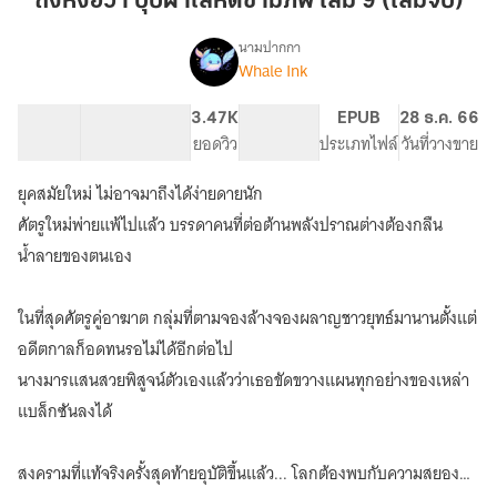
ถังหงฮวา บุปผาโลหิตข้ามภพ เล่ม 9 (เล่มจบ)
บุปผา
โลหิต
นามปากกา
Whale Ink
เรื่อง
ข้าม
จบ
ภพ
แล้ว
124.5K
813
3.47K
PG ทั่วไป
EPUB
28 ธ.ค. 66
เล่ม
(มีEbook)
จำนวนคำ
จำนวนหน้า (A5)
ยอดวิว
ระดับเนื้อหา
ประเภทไฟล์
วันที่วางขาย
9
ถัง
หง
(เล่ม
ยุคสมัยใหม่ ไม่อาจมาถึงได้ง่ายดายนัก
ฮวา
จบ)
唐
ศัตรูใหม่พ่ายแพ้ไปแล้ว บรรดาคนที่ต่อต้านพลังปราณต่างต้องกลืน
红
น้ำลายของตนเอง
花
บุปผา
โลหิต
ในที่สุดศัตรูคู่อาฆาต กลุ่มที่ตามจองล้างจองผลาญชาวยุทธ์มานานตั้งแต่
ข้าม
อดีตกาลก็อดทนรอไม่ได้อีกต่อไป
ภพ
นางมารแสนสวยพิสูจน์ตัวเองแล้วว่าเธอขัดขวางแผนทุกอย่างของเหล่า
แบล็กซันลงได้
สงครามที่แท้จริงครั้งสุดท้ายอุบัติขึ้นแล้ว... โลกต้องพบกับความสยองอีก