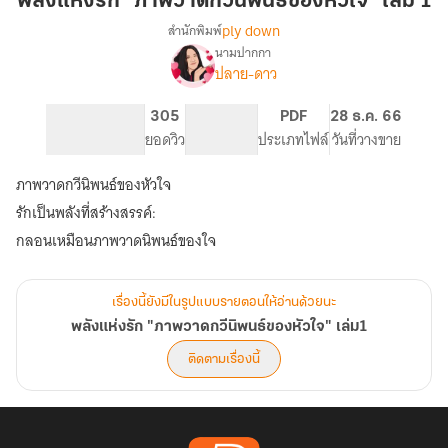
พลังแห่งรัก "ภาพวาดกวีนิพนธ์ของหัวใจ" เล่ม 1
"ภาพ
ply down
สำนักพิมพ์
วาด
นามปากกา
เรื่อง
กวี
ปลาย-ดาว
พลัง
นิพนธ์
แห่ง
ของ
รัก
159
305
PG ทั่วไป
PDF
28 ธ.ค. 66
หัวใจ"
"ภาพ
จำนวนหน้า (A5)
ยอดวิว
ระดับเนื้อหา
ประเภทไฟล์
วันที่วางขาย
วาด
เล่ม
กวี
ภาพวาดกวีนิพนธ์ของหัวใจ
1
นิพนธ์
รักเป็นพลังที่สร้างสรรค์:
ของ
หัวใจ"
กลอนเหมือนภาพวาดนิพนธ์ของใจ
เล่ม1
เรื่องนี้ยังมีในรูปแบบรายตอนให้อ่านด้วยนะ
พลังแห่งรัก "ภาพวาดกวีนิพนธ์ของหัวใจ" เล่ม1
ติดตามเรื่องนี้