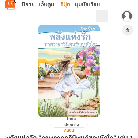
ข้ามไปยังเนื้อหาหลัก
นิยาย
เว็บตูน
อีบุ๊ก
มุมนักเขียน
โหลด
พลัง
ตัวอย่าง
แห่ง
กลอน
รัก