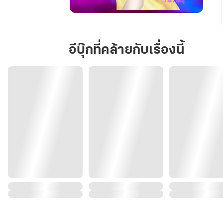
คุณ
หนู
ครับ
อีบุ๊กที่คล้ายกับเรื่องนี้
พวก
ผม
มา
รายงาน
ตัว