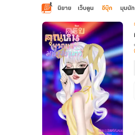
ข้ามไปยังเนื้อหาหลัก
นิยาย
เว็บตูน
อีบุ๊ก
มุมนัก
เ