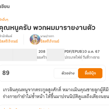
เขียน
รักอื่นๆ
คุณหนูครับ พวกผมมารายงานตัว
สำนักพิมพ์
นามปากกา
อิสตรีเริงรมย์
อิสตรีเริงรมย์
รื่อง
มี
E-
27.18K
136
208
PG ทั่วไป
PDF/EPUB
10 ม.ค. 67
book
จำนวนคำ
จำนวนหน้า (A5)
ยอดวิว
ระดับเนื้อหา
ประเภทไฟล์
วันที่วางขาย
คุณ
หนู
ครับ
89
ตัวอย่าง
ซื้ออีบุ๊ก
พวก
ผม
มา
เกวลินคุณหนูจากตระกูลสูงศักดิ์ หมางเมินคุณชายลูกผู้ดีม
รายงาน
ตัว