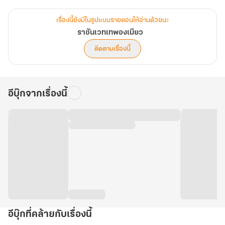
[ตัวอย่างตอนที่ 14]
เรื่องนี้ยังมีในรูปแบบรายตอนให้อ่านด้วยนะ
เพียงรอยยิ้มละมุนของเด็กน้อย กลับสร้างความยำเกรงให้แก่ยอดฝีมือใน
ราชันเวทเทพองเมียว
ที่นี้ หลายคนหลั่งเหงื่อเย็นเต็มแผ่นหลัง
ติดตามเรื่องนี้
ศิษย์สำนักองเมียวไม่มีใครไม่รู้จัก ‘มัน’ เพียงไม่เชื่อว่า ‘มัน’ จะลงมือด้วย
ตัวเอง
…เท็งโกะคุ (สวรรค์ภพ)
อีบุ๊กจากเรื่องนี้
หนึ่งในหัวหน้าร้อยแปดอสูร และหนึ่งในสี่ขุนพลเทพของอาเบะ โนะ เซ
เมย์
อย่าได้เห็นว่ารูปโฉมภายนอกแลหน้าตาสดใส ท่าทางน่ารักน่าเอ็นดู
แท้จริงแล้วนี่คือร่างจำแลง ล่อหลอกให้ตายใจ เจ้าเล่ห์แสนกลดุจ
จิ้งจอก...
มันคือปีศาจจิ้งจอกหกหาง อายุกว่าหกร้อยปี
ตำนานกล่าวไว้ จิ้งจอกอายุเกินหนึ่งร้อยปีจักกลายเป็นปีศาจ อายุเกิน
สองร้อยปีหางจักงอกเพิ่ม หากถึงหนึ่งพันปีจักกลายเป็นเทพ ดังเช่น
เซียนจิ้งจอกแดง เทพบริวารของเทพอินาริ ผู้ปกปักนครหลวง
อีบุ๊กที่คล้ายกับเรื่องนี้