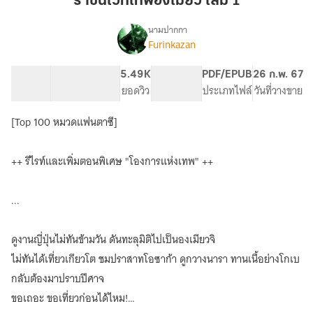
ราชันเวทเทพองเมียว เล่ม 1
อง
เมีย
นามปากกา
Furinkazan
เรื่อง
ว
ราชัน
เล่ม
เวท
27.92K
175
5.49K
PG ทั่วไป
PDF/EPUB
26 ก.พ. 67
1
เทพ
จำนวนคำ
จำนวนหน้า (A5)
ยอดวิว
ระดับเนื้อหา
ประเภทไฟล์
วันที่วางขาย
อง
เมีย
[Top 100 หมวดแฟนตาซี]
ว
++ รีไรท์และเพิ่มตอนพิเศษ "โองการแห่งเทพ" ++
...
ดูงานญี่ปุ่นไม่ทันข้ามวัน ดันทะลุมิติไปเป็นองเมียวจิ
ไม่ทันได้เที่ยวเกียวโต ชมปราสาทโอซาก้า ดูกวางนารา ทานเนื้อย่างโกเบ
กลับต้องมาปราบปีศาจ
ขอเถอะ ขอเที่ยวก่อนได้ไหม!