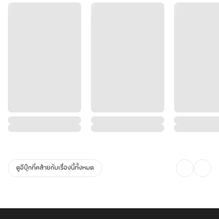
ปีศาจจิ้งจอกยืนนิ่งครู่หนึ่ง ก่อนโยกตัวไปมา หมุนคอ สะบัดแขนขา ยืด
เอว จากร่างเด็กน้อยพลันยืดยาวกลายเป็นหญิงสาว งดงามเกินบรรยาย
ใบหน้ารูปไข่ จมูกโด่งเป็นสัน ริมฝีปากอวบอิ่ม ผมยาวสลวย เอวคอดกิ่ว
หน้าอกกลมกลึง
หากเนื้อตัวไม่เปรอะไปด้วยเลือด บางทีอาจงดงามกว่านี้
ดูอีบุ๊กที่คล้ายกับเรื่องนี้ทั้งหมด