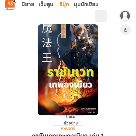
ข้ามไปยังเนื้อหาหลัก
นิยาย
เว็บตูน
อีบุ๊ก
มุมนักเขียน
โหลด
ราชัน
ตัวอย่าง
เวท
แฟนตาซี
เทพ