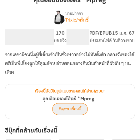
คุณอ้อนของไอ้ตรี *Mpreg
ไอ้
ตรี
นามปากกา
Trixie/ทริกซี่
เรื่อง
*Mpreg
คุณ
อ้อน
29.07K
147
170
PG ทั่วไป
PDF/EPUB
15 ม.ค. 67
ของ
จำนวนคำ
จำนวนหน้า (A5)
ยอดวิว
ระดับเนื้อหา
ประเภทไฟล์
วันที่วางขาย
ไอ้
ตรี
จากเลขามือหนึ่งสู่พี่เลี้ยงจำเป็นชั่วคราวอย่างไม่ทันตั้งตัว กลางวันของไอ้
*Mpreg
ตรีเป็นพี่เลี้ยงลูกให้คุณอ้อน ส่วนตอนกลางคืนมันทำหน้าที่ผัวลับ ๆ บน
เรื่องนี้ยังมีในรูปแบบรายตอนให้อ่านด้วยนะ
คุณอ้อนของไอ้ตรี *Mpreg
ติดตามเรื่องนี้
อีบุ๊กที่คล้ายกับเรื่องนี้