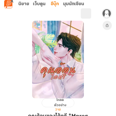
ข้ามไปยังเนื้อหาหลัก
นิยาย
เว็บตูน
อีบุ๊ก
มุมนักเขียน
โหลด
คุณ
ตัวอย่าง
อ้อน
วาย
ของ