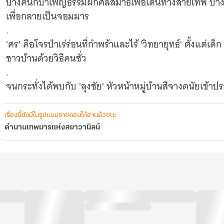
บางคนก็บำเพ็ญธรรมฝึกศีลสมาธิเพื่อเดินทางสายเทพ บ้
เพื่อกลายเป็นจอมมาร
.
'ศร' คือโจรป่าเร่ร่อนที่กำพร้าและไร้ 'วิทยายุทธ์' ตั้งแต่เ
ชาวบ้านด้วยวิธีคนชั่ว
.
จนกระทั่งได้พบกับ 'ลุงชัย' หัวหน้าหมู่บ้านสีจางดนัยเข
.
ครั้นเมื่อสีจางดนัยโดนคนป่าจาก 'แดนเหนือ' ฆ่าล้างบาง
เรื่องนี้ยังมีในรูปแบบรายตอนให้อ่านด้วยนะ
.
ตำนานเทพมารแห่งสยาวานิลน์
ศรจึงต้องออกเดินทางฝึกฝนวิชาเพื่อแก้แค้น 'ทศพัฒน์' ผู้ใ
ทะเยอทะยานอยากเป็นเทพมาร
.
โจรป่าเร่ร่อนจึงมุ่งหน้าไปยัง 'พิษณุนคร' เพื่อเข้าไปเป็นศ
ที่ลุงชัยเคยอยู่
.