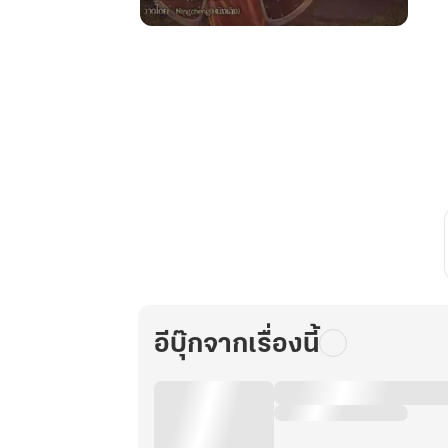
ตำนาน
เทพ
มาร
แห่ง
ส
ยา
วา
นิ
ลน์
เล่ม
1
อีบุ๊กจากเรื่องนี้