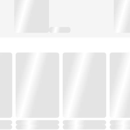
ทว่าระหว่างทาง ศรกลับต้องพัวพันกับ 'เจ้าแม่ตะเคียน' ที่เ
.
ศรถูกเจ้าแม่ตะเคียนมัดมือชก รับภารกิจที่ยิ่งใหญ่โดยมีชีว