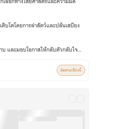
างก็เลือกทางไสยศาสตร์และความมืด
ด็ก เติบโตโดยการล่าสัตว์และปล้นเสบียง
้าปราบ และมอบโอกาสให้กลับตัวกลับใจ
ติดตามเรื่องนี้
ช้วิชามาร 'ปราณเสือดำโลหิต' ที่
ิษย์ในสำนัก 'ดาบอ่อนน้อม' อันเป็นสำนัก