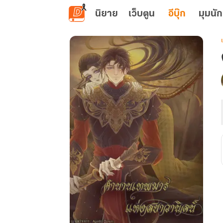
ข้ามไปยังเนื้อหาหลัก
นิยาย
เว็บตูน
อีบุ๊ก
มุมนัก
เ