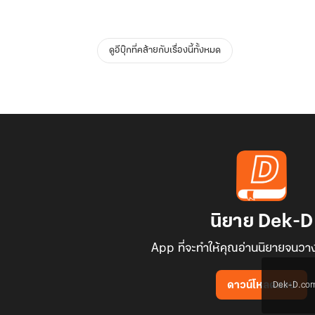
ดูอีบุ๊กที่คล้ายกับเรื่องนี้ทั้งหมด
นิยาย Dek-D
App ที่จะทำให้คุณอ่านนิยายจนวาง
Dek-D.com ใช
ดาวน์โหลดแอป