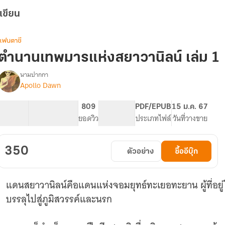
เขียน
แฟนตาซี
ตำนานเทพมารแห่งสยาวานิลน์ เล่ม 1
นามปากกา
Apollo Dawn
รื่อง
ตำนาน
เทพ
120.27K
417
809
PG ทั่วไป
PDF/EPUB
15 ม.ค. 67
มาร
จำนวนคำ
จำนวนหน้า (A5)
ยอดวิว
ระดับเนื้อหา
ประเภทไฟล์
วันที่วางขาย
แห่ง
ส
ยา
350
ตัวอย่าง
ซื้ออีบุ๊ก
วา
นิ
ลน์
แดนสยาวานิลน์คือแดนแห่งจอมยุทธ์ทะเยอทะยาน ผู้ที่อยู่
บรรลุไปสู่ภูมิสวรรค์และนรก