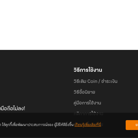
วิธีการใช้งาน
วิธีเติม Coin / ชำระเงิน
วิธีซื้อนิยาย
คู่มือการใช้งาน
มือถือไม่ลง!
กติกาการใช้งาน
้คุกกี้เพื่อพัฒนาประสบการณ์ของ ผู้ใช้ให้ดียิ่งขึ้น
เรียนรู้เพิ่มเติมที่นี่
ย
คำถามที่พบบ่อย