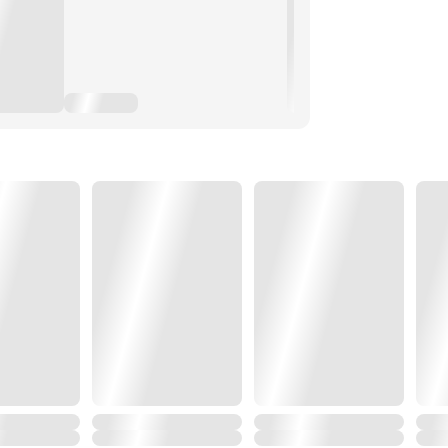
ป็นหนึ่งใน '7 ปีศาจแห่งสยาวานิลน์'
ิตของตัวเองเป็นเดิมพัน...!