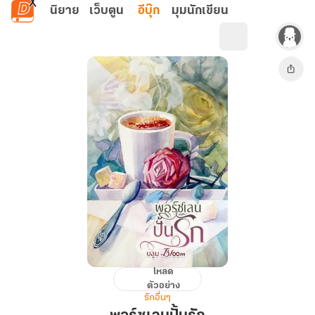
ข้ามไปยังเนื้อหาหลัก
นิยาย
เว็บตูน
อีบุ๊ก
มุมนักเขียน
โหลด
พอร์ซ
ตัวอย่าง
เลน
รักอื่นๆ
ปั้น