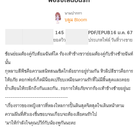
พอร์ซเลนปั้นรัก
รัก
นามปากกา
บลูม Bloom
เรื่อง
พอร์ซ
เลน
77.94K
374
145
PG ทั่วไป
PDF/EPUB
16 ม.ค. 67
ปั้น
จำนวนคำ
จำนวนหน้า (A5)
ยอดวิว
ระดับเนื้อหา
ประเภทไฟล์
วันที่วางขาย
รัก
ช้อนย่อมต้องคู่กับส้อมฉันท์ใด ร้องเท้าข้างขวาย่อมต้องคู่กับข้างซ้ายฉันท์
นั้น
กุหลาบสีพีชคือความสนิทสนมชิดใกล้อยากอยู่ร่วมกัน ทิวลิปสีขาวคือการ
ให้อภัย ดอกฟอร์เก็ตมีน็อตเปรียบเหมือนความรักที่ไม่มีสิ้นสุดและคอย
ย้ำเตือนให้ระลึกถึงกันและกัน…รอการให้อภัยจากร้องเท้าข้างซ้ายอยู่นะ
----------------------------------
*เรื่องราวของหญิงสาวที่หลงใหลการปั้นดินสุดจิตสุดใจเดินหน้าตาม
ความฝันที่ตัวเองชื่นชอบจนเกือบจะต้องเสียคนรักไป
*มาให้กำลังใจคุณปวีร์กับน้องพูกันนะคะ