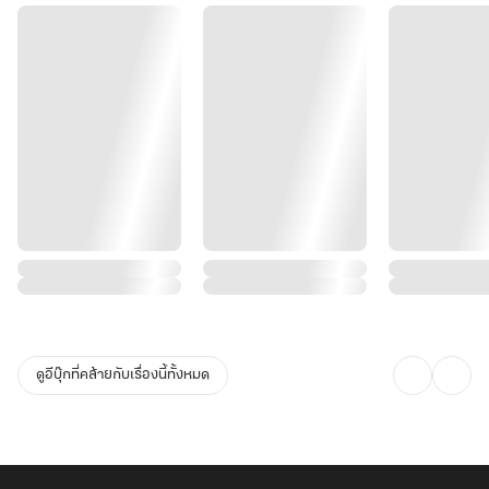
ดูอีบุ๊กที่คล้ายกับเรื่องนี้ทั้งหมด