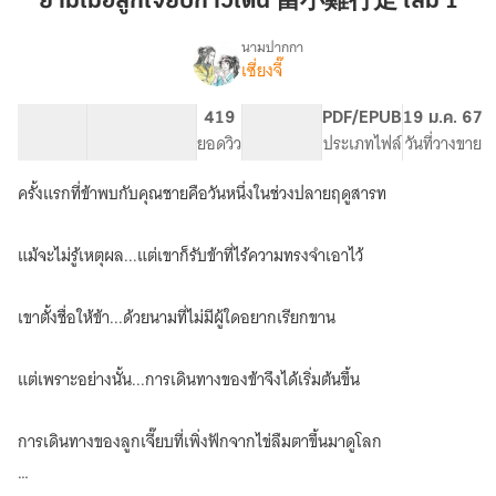
ยามเมื่อลูกเจี๊ยบก้าวเดิน 當小雞行走 เล่ม 1
เจี๊ยบ
ก้าว
นามปากกา
เซี่ยงจี๊
เรื่อง
เดิน
ยาม
當
เมื่อ
180.49K
549
419
PG ทั่วไป
PDF/EPUB
19 ม.ค. 67
小
ลูก
จำนวนคำ
จำนวนหน้า (A5)
ยอดวิว
ระดับเนื้อหา
ประเภทไฟล์
วันที่วางขาย
雞
เจี๊ยบ
ก้าว
行
ครั้งแรกที่ข้าพบกับคุณชายคือวันหนึ่งในช่วงปลายฤดูสารท
เดิน
走
當
เล่ม
小
แม้จะไม่รู้เหตุผล...แต่เขาก็รับข้าที่ไร้ความทรงจำเอาไว้
1
雞
行
走
เขาตั้งชื่อให้ข้า...ด้วยนามที่ไม่มีผู้ใดอยากเรียกขาน
(จบ
ติด
เหรียญ
แต่เพราะอย่างนั้น...การเดินทางของข้าจึงได้เริ่มต้นขึ้น
01/09/66)
การเดินทางของลูกเจี๊ยบที่เพิ่งฟักจากไข่ลืมตาขึ้นมาดูโลก