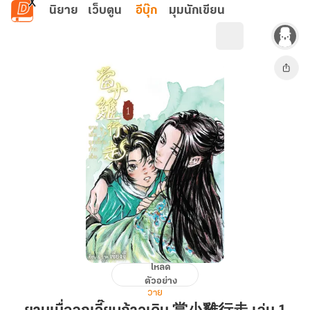
ข้ามไปยังเนื้อหาหลัก
นิยาย
เว็บตูน
อีบุ๊ก
มุมนักเขียน
โหลด
ยาม
ตัวอย่าง
เมื่อ
วาย
ลูก