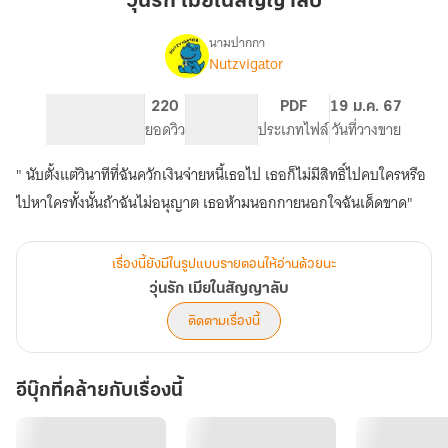
วุ่นรัก เมียในสัญญาลับ
ใน
สัญญา
นามปากกา
Nutzvigator
เรื่อง
ลับ
วุ่น
รัก
139
220
NC 18
PDF
19 ม.ค. 67
เมีย
จำนวนหน้า (A5)
ยอดวิว
ระดับเนื้อหา
ประเภทไฟล์
วันที่วางขาย
ใน
สัญญา
" นับตั้งแต่วินาทีที่ฉันควักเงินจ่ายหนี้เธอไป เธอก็ไม่มีสิทธิ์ไปคบใครหรือ
ลับ
ไปหาใครทั้งนั้นถ้าฉันไม่อนุญาต เธอห้ามนอกกายนอกใจฉันเด็ดขาด"
เรื่องนี้ยังมีในรูปแบบรายตอนให้อ่านด้วยนะ
วุ่นรัก เมียในสัญญาลับ
ติดตามเรื่องนี้
อีบุ๊กที่คล้ายกับเรื่องนี้