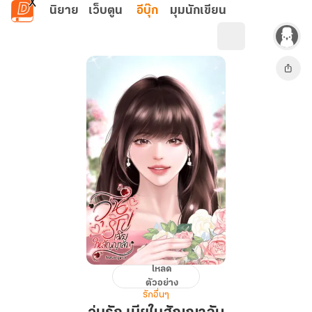
ข้ามไปยังเนื้อหาหลัก
นิยาย
เว็บตูน
อีบุ๊ก
มุมนักเขียน
โหลด
วุ่น
ตัวอย่าง
รัก
รักอื่นๆ
เมีย