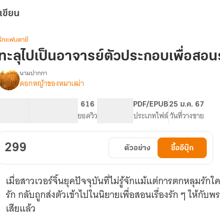
เขียน
รักแฟนตาซี
ทะลุไปเป็นอาจารย์ตัวประกอบเพื่อสอนร
นามปากกา
ดอกหญ้าของหมาเฒ่า
รื่อง
ทะลุ
ไป
135.85K
605
616
PG ทั่วไป
PDF/EPUB
25 ม.ค. 67
เป็น
จำนวนคำ
จำนวนหน้า (A5)
ยอดวิว
ระดับเนื้อหา
ประเภทไฟล์
วันที่วางขาย
อาจารย์
ตัวประกอบ
เพื่อ
299
ตัวอย่าง
ซื้ออีบุ๊ก
สอน
รัก...พระเอก
(มี
เมื่อสาวเวอร์จิ้นยุคปัจจุบันที่ไม่รู้จักแม้แต่การตกหลุ
E-
book
รัก กลับถูกส่งตัวเข้าไปในนิยายเพื่อสอนเรื่องรัก ๆ ให้กับพร
แล้ว
เสียแล้ว
นะคะ)
{สอง