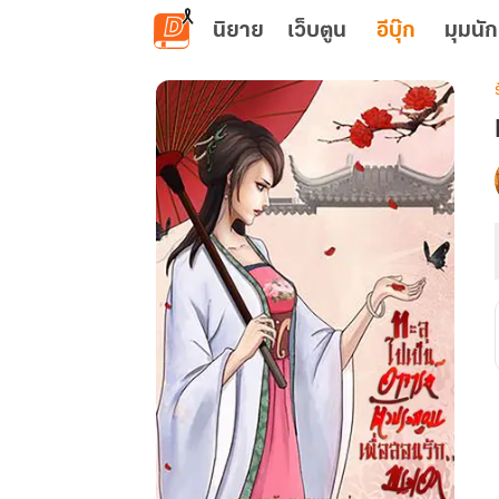
ข้ามไปยังเนื้อหาหลัก
นิยาย
เว็บตูน
อีบุ๊ก
มุมนัก
เ