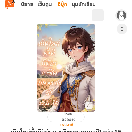
ข้ามไปยังเนื้อหาหลัก
นิยาย
เว็บตูน
อีบุ๊ก
มุมนักเขียน
โหลด
เกิด
ตัวอย่าง
ใหม่
แฟนตาซี
ทั้งที