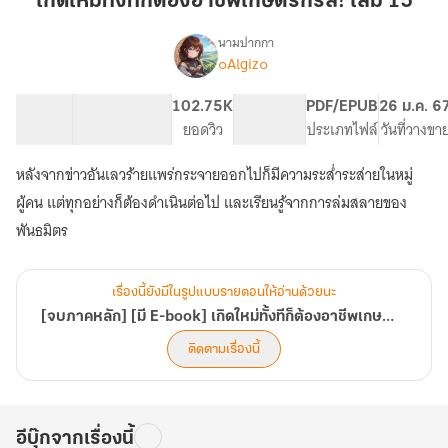
เกิดใหม่ทั้งทีก็ต้องอาชีพเกษตรกรสิ! เล่ม 15
ก็
ต้อง
นามปากกา
๐Algiz๐
[จบ
อาชีพ
เรื่อง
ภาค
เกษตรกร
หลัก]
49.46K
121
102.75K
PG ทั่วไป
PDF/EPUB
26 ม.ค. 6
สิ!
[มี
จำนวนคำ
จำนวนหน้า (A5)
ยอดวิว
ระดับเนื้อหา
ประเภทไฟล์
วันที่วางขา
เล่ม
E-
15
book]
หลังจากข่าวอันเลวร้ายแพร่กระจายออกไปก็มีความระส่ำระส่ายในหมู่
เกิด
ผู้คน แต่ทุกอย่างก็ต้องดำเนินต่อไป และเรียนรู้จากการล่มสลายของ
ใหม่
ทั้งที
พันธมิตร
ก็
ต้อง
อาชีพ
เรื่องนี้ยังมีในรูปแบบรายตอนให้อ่านด้วยนะ
เกษตรกร
[จบภาคหลัก] [มี E-book] เกิดใหม่ทั้งทีก็ต้องอาชีพเกษตรกรสิ! [เริ่ม Spin Off!]
สิ!
[เริ่ม
ติดตามเรื่องนี้
Spin
Off!]
อีบุ๊กจากเรื่องนี้