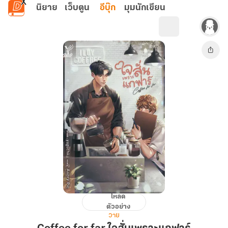
ข้ามไปยังเนื้อหาหลัก
นิยาย
เว็บตูน
อีบุ๊ก
มุมนักเขียน
โหลด
Coffee
ตัวอย่าง
for
วาย
far