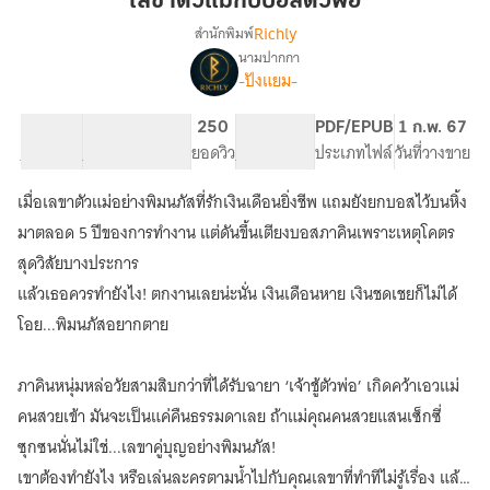
เลขาตัวแม่กับบอสตัวพ่อ
กับ
Richly
สำนักพิมพ์
บอส
นามปากกา
เรื่อง
ตัว
-ปังแยม-
เลขา
พ่อ
ตัว
แม่
28.96K
184
250
PG ทั่วไป
PDF/EPUB
1 ก.พ. 67
กับ
จำนวนคำ
จำนวนหน้า (A5)
ยอดวิว
ระดับเนื้อหา
ประเภทไฟล์
วันที่วางขาย
บอส
ตัว
เมื่อเลขาตัวแม่อย่างพิมนภัสที่รักเงินเดือนยิ่งชีพ แถมยังยกบอสไว้บนหิ้ง
พ่อ
มาตลอด 5 ปีของการทำงาน แต่ดันขึ้นเตียงบอสภาคินเพราะเหตุโคตร
สุดวิสัยบางประการ
แล้วเธอควรทำยังไง! ตกงานเลยน่ะนั่น เงินเดือนหาย เงินชดเชยก็ไม่ได้
โอย...พิมนภัสอยากตาย
ภาคินหนุ่มหล่อวัยสามสิบกว่าที่ได้รับฉายา ‘เจ้าชู้ตัวพ่อ’ เกิดคว้าเอวแม่
คนสวยเข้า มันจะเป็นแค่คืนธรรมดาเลย ถ้าแม่คุณคนสวยแสนเซ็กซี่
ซุกซนนั่นไม่ใช่...เลขาคู่บุญอย่างพิมนภัส!
เขาต้องทำยังไง หรือเล่นละครตามน้ำไปกับคุณเลขาที่ทำทีไม่รู้เรื่อง แล้ว