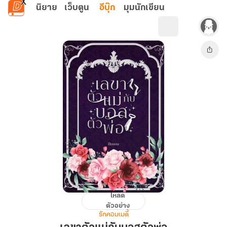
ข้ามไปยังเนื้อหาหลัก
นิยาย
เว็บตูน
อีบุ๊ก
มุมนักเขียน
โหลด
เลขา
ตัวอย่าง
ตัว
รักคอมเมดี้
แม่