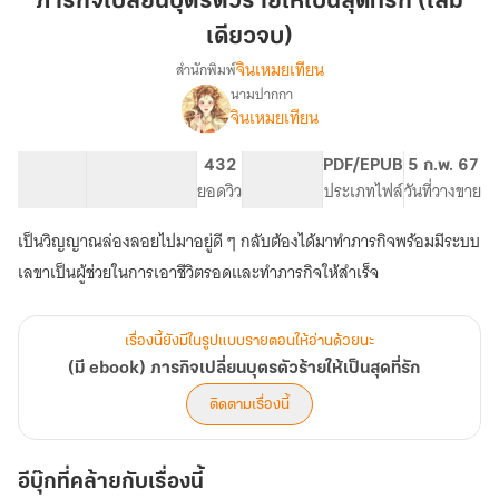
ภารกิจเปลี่ยนบุตรตัวร้ายให้เป็นสุดที่รัก (เล่ม
ตัว
เดียวจบ)
ร้าย
จินเหมยเทียน
สำนักพิมพ์
ให้
นามปากกา
เป็น
(มี
เรื่อง
จินเหมยเทียน
สุด
ebook)
ภารกิจ
ที่รัก
115.91K
714
432
PG ทั่วไป
PDF/EPUB
5 ก.พ. 67
เปลี่ยน
(เล่ม
จำนวนคำ
จำนวนหน้า (A5)
ยอดวิว
ระดับเนื้อหา
ประเภทไฟล์
วันที่วางขาย
บุตร
เดียว
ตัว
จบ)
ร้าย
เป็นวิญญาณล่องลอยไปมาอยู่ดี ๆ กลับต้องได้มาทำภารกิจพร้อมมีระบบ
ให้
เลขาเป็นผู้ช่วยในการเอาชีวิตรอดและทำภารกิจให้สำเร็จ
เป็น
สุด
ที่รัก
เรื่องนี้ยังมีในรูปแบบรายตอนให้อ่านด้วยนะ
(มี ebook) ภารกิจเปลี่ยนบุตรตัวร้ายให้เป็นสุดที่รัก
ติดตามเรื่องนี้
อีบุ๊กที่คล้ายกับเรื่องนี้