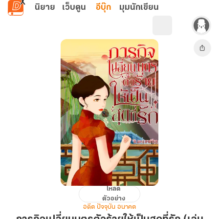
ข้ามไปยังเนื้อหาหลัก
นิยาย
เว็บตูน
อีบุ๊ก
มุมนักเขียน
โหลด
ภารกิจ
ตัวอย่าง
เปลี่ยน
อดีต ปัจจุบัน อนาคต
บุตร