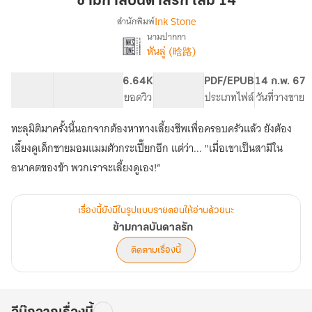
ข้ามกาลบันดาลรัก เล่ม 14
รัก
Ink Stone
สำนักพิมพ์
เล่ม
นามปากกา
เรื่อง
14
หันลู่ (晗路)
ข้าม
กาล
บันดาล
118.84K
533
6.64K
PG ทั่วไป
PDF/EPUB
14 ก.พ. 67
รัก
จำนวนคำ
จำนวนหน้า (A5)
ยอดวิว
ระดับเนื้อหา
ประเภทไฟล์
วันที่วางขาย
ทะลุมิติมาครั้งนี้นอกจากต้องหาทางเลี้ยงชีพเพื่อครอบครัวแล้ว ยังต้อง
เลี้ยงดูเด็กชายมอมแมมตัวกระเปี๊ยกอีก แต่ว่า... "เมื่อเขาเป็นสามีใน
อนาคตของข้า พวกเราจะเลี้ยงดูเอง!”
เรื่องนี้ยังมีในรูปแบบรายตอนให้อ่านด้วยนะ
ข้ามกาลบันดาลรัก
ติดตามเรื่องนี้