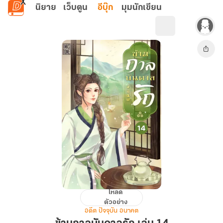
ข้ามไปยังเนื้อหาหลัก
นิยาย
เว็บตูน
อีบุ๊ก
มุมนักเขียน
โหลด
ข้าม
ตัวอย่าง
กาล
อดีต ปัจจุบัน อนาคต
บันดาล