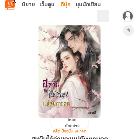
ข้ามไปยังเนื้อหาหลัก
นิยาย
เว็บตูน
อีบุ๊ก
มุมนักเขียน
โหลด
ฮู
ตัวอย่าง
หยิน
อดีต ปัจจุบัน อนาคต
ไร้