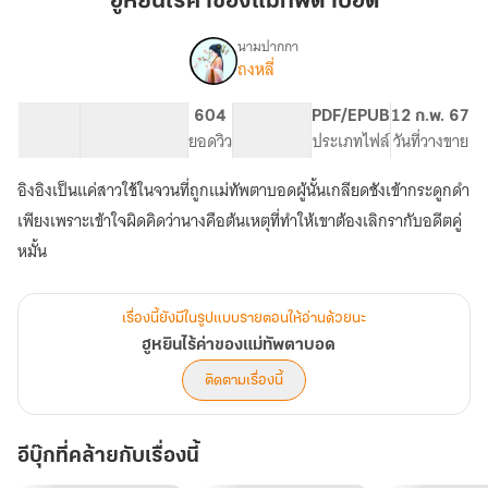
ฮูหยินไร้ค่าของแม่ทัพตาบอด
ค่า
ของ
นามปากกา
ถงหลี่
เรื่อง
แม่ทัพ
ฮู
ตาบอด
หยิน
46.08K
319
604
PG ทั่วไป
PDF/EPUB
12 ก.พ. 67
ไร้
จำนวนคำ
จำนวนหน้า (A5)
ยอดวิว
ระดับเนื้อหา
ประเภทไฟล์
วันที่วางขาย
ค่า
ของ
อิงอิงเป็นแค่สาวใช้ในจวนที่ถูกแม่ทัพตาบอดผู้นั้นเกลียดชังเข้ากระดูกดำ
แม่ทัพ
ตาบอด
เพียงเพราะเข้าใจผิดคิดว่านางคือต้นเหตุที่ทำให้เขาต้องเลิกรากับอดีตคู่
หมั้น
เรื่องนี้ยังมีในรูปแบบรายตอนให้อ่านด้วยนะ
ฮูหยินไร้ค่าของแม่ทัพตาบอด
ติดตามเรื่องนี้
อีบุ๊กที่คล้ายกับเรื่องนี้