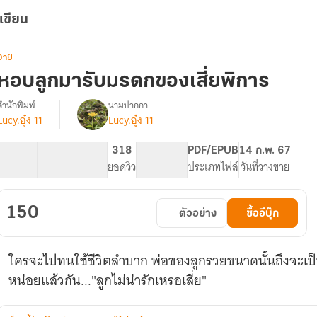
เขียน
วาย
หอบลูกมารับมรดกของเสี่ยพิการ
สำนักพิมพ์
นามปากกา
Lucy.อุ๋ง 11
Lucy.อุ๋ง 11
รื่อง
หอบ
ลูก
57.26K
398
318
PG ทั่วไป
PDF/EPUB
14 ก.พ. 67
มา
จำนวนคำ
จำนวนหน้า (A5)
ยอดวิว
ระดับเนื้อหา
ประเภทไฟล์
วันที่วางขาย
รับ
มรดก
ของ
150
ตัวอย่าง
ซื้ออีบุ๊ก
เสี่ย
พิการ
ใครจะไปทนใช้ชีวิตลำบาก พ่อของลูกรวยขนาดนั้นถึงจะเป็น
หน่อยแล้วกัน..."ลูกไม่น่ารักเหรอเสี่ย"