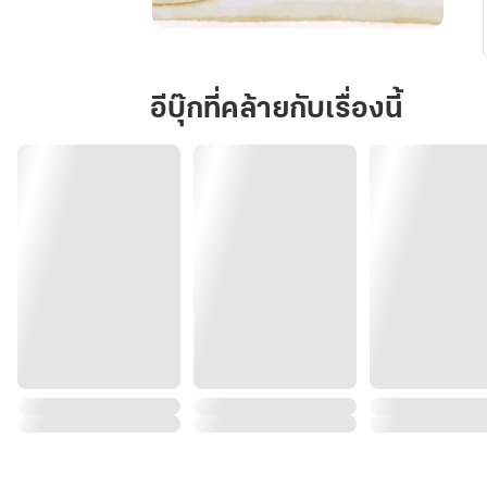
หอบ
ลูก
มา
อีบุ๊กที่คล้ายกับเรื่องนี้
รับ
มรดก
ของ
เสี่ย
พิการ