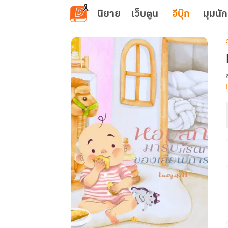
ข้ามไปยังเนื้อหาหลัก
นิยาย
เว็บตูน
อีบุ๊ก
มุมนัก
เ