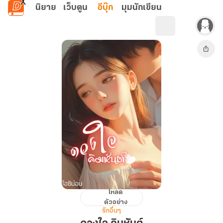
ข้ามไปยังเนื้อหาหลัก
นิยาย
เว็บตูน
อีบุ๊ก
มุมนักเขียน
โหลด
ดวงใจ
ตัวอย่าง
คิมหันต์
รักอื่นๆ