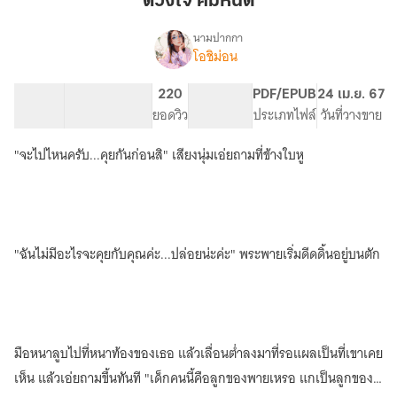
ดวงใจ คิมหันต์
นามปากกา
โอชิม่อน
เรื่อง
ดวงใจ
คิมหันต์
46.33K
316
220
PG ทั่วไป
PDF/EPUB
24 เม.ย. 67
จำนวนคำ
จำนวนหน้า (A5)
ยอดวิว
ระดับเนื้อหา
ประเภทไฟล์
วันที่วางขาย
"จะไปไหนครับ...คุยกันก่อนสิ" เสียงนุ่มเอ่ยถามที่ข้างใบหู
"ฉันไม่มีอะไรจะคุยกับคุณค่ะ...ปล่อยน่ะค่ะ" พระพายเริ่มดีดดิ้นอยู่บนตัก
มือหนาลูบไปที่หนาท้องของเธอ แล้วเลื่อนต่ำลงมาที่รอแผลเป็นที่เขาเคย
เห็น แล้วเอ่ยถามขึ้นทันที "เด็กคนนี้คือลูกของพายเหรอ แกเป็นลูกของ