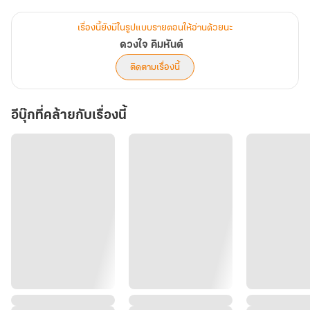
เราใช่ไหม"
เรื่องนี้ยังมีในรูปแบบรายตอนให้อ่านด้วยนะ
ดวงใจ คิมหันต์
ติดตามเรื่องนี้
"อะไรทำให้คุณมั่นใจขนาดนั้น! พิพิมคือลูกของฉันคนเดียวค่ะ" พระพาย
พูดขึ้นมาทันที
อีบุ๊กที่คล้ายกับเรื่องนี้
"พาย!...มนุษย์เราไม่มีความสามารถพอที่จะทำลูกคนเดียวให้เกิดมาได้
หรอกน่ะ ถ้าไม่มีน้ำเชื้อของผู้ชายร่วม...และพี่ก็มั่นใจสิว่านี่คือลูกของเรา"
เสียงนุ่มเอ่ยขึ้นมา พร้อมมือหนาลูบไปที่ศรีษะเล็กนั้นเบาๆ อย่างเอ็นดู
"..." หญิงสาวไม่เอ่ยตอบอะไร ครั้งจ้องหน้าลูกสาวทีไร น้ำตาก็พลอย