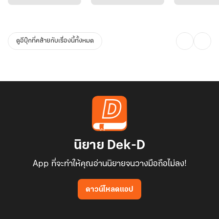
ไหลออกมา
ดูอีบุ๊กที่คล้ายกับเรื่องนี้ทั้งหมด
มือหนาเลื่อนขึ้นมาซับน้ำตาให้แก่หญิงสาวบนตักอย่างอ่อนโยน
"ขอโทษน่ะ...สำหรับทุกอย่าง ที่ดูแลพายไม่ดี ไม่ได้อยู่ในทุกช่วงเวลาของ
พายกับลูก และขอโทษน่ะ ที่พี่ไม่พยายามตามหาพายเลย ทั้งๆ ที่มันไม่
เกินความสามรถของพี่เลย พี่ขี้ขลาดเอง จากนี้ไป ให้โอกาสพี่ได้แก้ไข ได้
นิยาย Dek-D
ทำหน้าที่สามี และหน้าที่พ่อนะครับ" เสียงนุ่มเอ่ยบอกอย่างรู้สึกผิดต่อ
App ที่จะทำให้คุณอ่านนิยายจนวางมือถือไม่ลง!
หญิงสาว
ดาวน์โหลดแอป