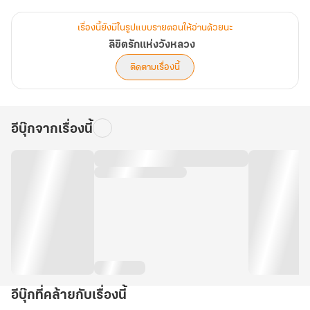
เรื่องหาสนมมาเคียงข้างกาย เหนื่อยพวกขุนนางทั้งหลายต้องหาสาวๆมา
ให้เลือกแทบพลิกแผ่นดิน ถึงกระนั้นก็ใช่ว่าชีวิตฮ่องเต้จะสบาย งานก็
เรื่องนี้ยังมีในรูปแบบรายตอนให้อ่านด้วยนะ
เยอะ คนก็แยะ ไหนจะน้องชายที่ขยันสร้างเรื่องไม่หยุด ยังมีตัวป่วนมา
ลิขิตรักแห่งวังหลวง
เพิ่มอีกหนึ่ง(นางเอกที่ปลอมตัวเข้าวัง)ความบันเทิง ความหัวจะปวด
ติดตามเรื่องนี้
ความคลั่งรักก็มาแบบจัดเต็ม
***จำนวนเล่มและราคา อาจจะแตกต่างกันในบางแพลตฟอร์ม แต่เนื้อหา
อีบุ๊กจากเรื่องนี้
เหมือนกันทั้งหมดครับ***
อีบุ๊กที่คล้ายกับเรื่องนี้