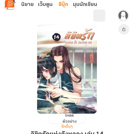
ข้ามไปยังเนื้อหาหลัก
นิยาย
เว็บตูน
อีบุ๊ก
มุมนักเขียน
โหลด
ลิขิต
ตัวอย่าง
รัก
รักอื่นๆ
แห่ง