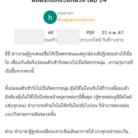
ลิขิตรักแห่งวังหลวง เล่ม 14
วัง
หลวง
นามปากกา
Hongsamutcartoon
เรื่อง
เล่ม
ลิขิต
14
รัก
33
4K
PG ทั่วไป
PDF
21 ก.พ. 67
แห่ง
จำนวนหน้า (A5)
ยอดวิว
ระดับเนื้อหา
ประเภทไฟล์
วันที่วางขาย
วัง
หลวง
อีอี สาวงามผู้ถูกเสนอชื่อให้เป็นพระสนมแต่ถูกฮ่องเต้ปฏิเสธอย่างไร้เยื่อ
ใย เพื่อแก้แค้นจึงปลอมตัวเข้าวังหลวงไปเป็นจิตรกรหนุ่ม...ความวุ่นวายก็
เริ่มขึ้นจากตรงนี้
ทั้งปลอมตัวเข้าวังไปเป็นจิตรกรหนุ่ม ลุ้นให้ไม่โดนจับได้ก็ว่าเหนื่อยแล้ว
ยังต้องลุ้นไม่ให้โบ๊ะบ๊ะต่อหน้าหนุ่มๆหล่อๆนี่ขั้นสุด (ผู้ชายหล่อดูดีมีสไตล์
แซ่บทุกคน) ลำบากจะห้ามใจไม่ให้หวั่นไหวยังไงก่อน ก็ฝ่าบาททรงหล่อ
แบบวัวตายควายล้มขนาดนั้น
ส่วน 'ฝ่าบาท'ผู้สูงส่งเหมือนเหาะเหินเดินอากาศได้ เก่งทุกอย่างยกเว้น