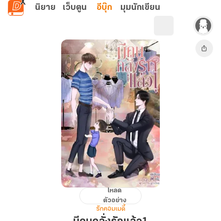
ข้ามไปยังเนื้อหาหลัก
นิยาย
เว็บตูน
อีบุ๊ก
มุมนักเขียน
โหลด
มี
ตัวอย่าง
คน
รักคอมเมดี้
คลั่ง