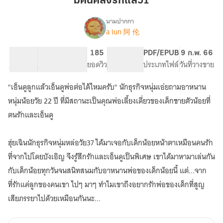
มีคนคลั่งรักแล้ว1
รัก
แล้ว1
นามปากกา
a lun 阿 伦
เรื่อง
มี
คน
87.86K
403
185
PG ทั่วไป
PDF/EPUB
9 ก.พ. 66
คลั่ง
จำนวนคำ
จำนวนหน้า (A5)
ยอดวิว
ระดับเนื้อหา
ประเภทไฟล์
วันที่วางขาย
รัก
แล้ว1
"เอ็นดูลูกแล้วเอ็นดูพ่อต่อได้ไหมครับ" นักธุรกิจหนุ่มเอ่ยถามอาหนาน
(เล่ม
เดียว
หนุ่มน้อยวัย 22 ปี ที่มีสถานะเป็นคุณพ่อเลี้ยงเดี่ยวของเด็กชายตัวน้อยที่
จบ
ตนรักและเอ็นดู
มี
e
book)
ฮุ่ยเฉินนักธุรกิจหนุ่มหล่อวัย37 ได้มาเจอกับเด็กน้อยหน้าตาเหมือนคนรัก
ที่จากไปโดยบังเอิญ จึงรู้สึกรักและเอ็นดูเป็นพิเศษ เขาได้มาหามาเล่นกัน
กับเด็กน้อยทุกวันจนสนิทสนมกับอาหนานพ่อของเด็กน้อยนี้ แต่...จาก
ที่รักแค่ลูกของคนเขา ไปๆ มาๆ ทำไมเขาถึงอยากรักพ่อของเด็กที่สูญ
เสียภรรยาไปด้วยเหมือนกันนะ...