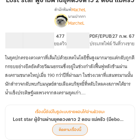
Lost star ผู้ข้ามผ่านยุคดวงดาว 2 ตอน แม่ครัว
ข้าม
MacheL
สำนักพิมพ์
ผ่าน
นามปากกา
Lost
เรื่อง
ยุค
MarcheL
star
ดวงดาว
ผู้
2
50.53K
122
477
PG ทั่วไป
PDF/EPUB
27 ก.พ. 67
ข้าม
ตอน
จำนวนคำ
จำนวนหน้า (A5)
ยอดวิว
ระดับเนื้อหา
ประเภทไฟล์
วันที่วางขาย
ผ่าน
แม่
ยุค
ดวงดาว
ในยุคปกครองดวงดาวที่เต็มไปด้วยเทคโนโลยีขั้นสูงมากมายแต่กลับถูกตี
ครัว
2
กรอบอย่างอึดอัดด้วยวัฒนธรรมซึ่งอยู่ในช่วงกำลังฟื้นฟูหลังข้ามผ่าน
ตอน
สงครามขนาดใหญ่เมื่อ 190 กว่าปีที่ผ่านมา ในช่วงเวลาที่แสนทรมานนั้น
แม่
ครัว
นักสำรวจกลับพบกับมนุษย์สายเลือดบริสุทธิ์ที่หลับใหลคงสภาพใต้ธาร
(มีebook)
น้ำแข็งประดิษฐ์ผลพวงจากสงครามยุคเก่า....
เรื่องนี้ยังมีในรูปแบบรายตอนให้อ่านด้วยนะ
Lost star ผู้ข้ามผ่านยุคดวงดาว 2 ตอน แม่ครัว (มีebook)
ติดตามเรื่องนี้