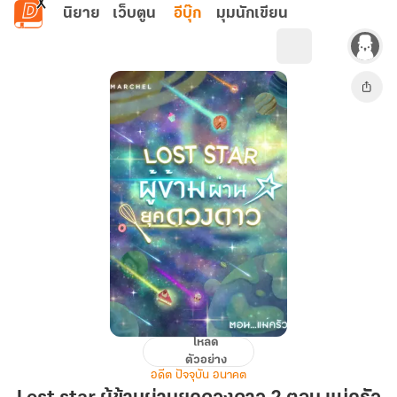
ข้ามไปยังเนื้อหาหลัก
นิยาย
เว็บตูน
อีบุ๊ก
มุมนักเขียน
โหลด
Lost
ตัวอย่าง
star
อดีต ปัจจุบัน อนาคต
ผู้