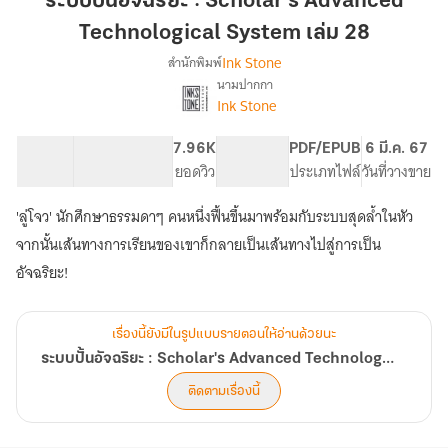
ระบบปั้นอัจฉริยะ : Scholar's Advanced
:
Technological System เล่ม 28
Scholar's
Ink Stone
สำนักพิมพ์
Advanced
นามปากกา
Technological
เรื่อง
Ink Stone
ระบบ
System
ปั้น
เล่ม
อัจฉริยะ
95.14K
516
7.96K
PG ทั่วไป
PDF/EPUB
6 มี.ค. 67
28
:
จำนวนคำ
จำนวนหน้า (A5)
ยอดวิว
ระดับเนื้อหา
ประเภทไฟล์
วันที่วางขาย
Scholar's
Advanced
'ลู่โจว' นักศึกษาธรรมดาๆ คนหนึ่งฟื้นขึ้นมาพร้อมกับระบบสุดล้ำในหัว
Technological
จากนั้นเส้นทางการเรียนของเขาก็กลายเป็นเส้นทางไปสู่การเป็น
System
[นิยาย
อัจฉริยะ!
แปล]
เรื่องนี้ยังมีในรูปแบบรายตอนให้อ่านด้วยนะ
ระบบปั้นอัจฉริยะ : Scholar's Advanced Technological System [นิยายแปล]
ติดตามเรื่องนี้