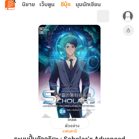
ข้ามไปยังเนื้อหาหลัก
นิยาย
เว็บตูน
อีบุ๊ก
มุมนักเขียน
โหลด
ระบบ
ตัวอย่าง
ปั้น
แฟนตาซี
อัจฉริยะ