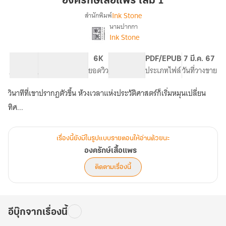
องครักษ์เสื้อแพร เล่ม 1
เล่ม
Ink Stone
สำนักพิมพ์
1
นามปากกา
เรื่อง
Ink Stone
องครักษ์
เสื้อ
แพร
80.01K
377
6K
PG ทั่วไป
PDF/EPUB
7 มี.ค. 67
จำนวนคำ
จำนวนหน้า (A5)
ยอดวิว
ระดับเนื้อหา
ประเภทไฟล์
วันที่วางขาย
วินาทีที่เขาปรากฏตัวขึ้น ห้วงเวลาแห่งประวัติศาสตร์ก็เริ่มหมุนเปลี่ยน
ทิศ...
เรื่องนี้ยังมีในรูปแบบรายตอนให้อ่านด้วยนะ
องครักษ์เสื้อแพร
ติดตามเรื่องนี้
อีบุ๊กจากเรื่องนี้