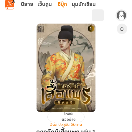
ข้ามไปยังเนื้อหาหลัก
นิยาย
เว็บตูน
อีบุ๊ก
มุมนักเขียน
โหลด
องครักษ์
ตัวอย่าง
เสื้อ
อดีต ปัจจุบัน อนาคต
แพร