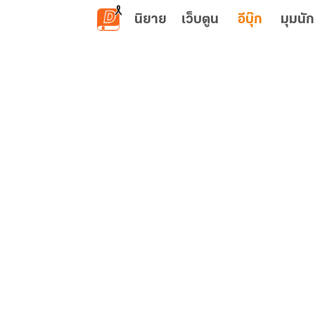
ข้ามไปยังเนื้อหาหลัก
นิยาย
เว็บตูน
อีบุ๊ก
มุมนัก