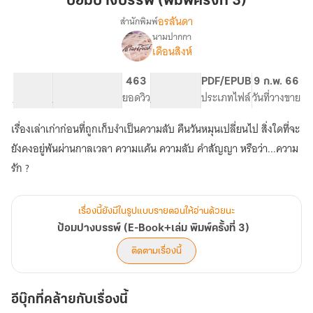
ป้อมปางบรรพ์ (พิมพ์ครั้งที่ 3)
(พิมพ์
อรลันดา
สำนักพิมพ์
ครั้ง
นามปากกา
เรื่อง
ที่
เดือนสิงห์
ป้อม
3)
ปาง
บรรพ์
83K
301
463
PG ทั่วไป
PDF/EPUB
9 ก.พ. 66
(E-
จำนวนคำ
จำนวนหน้า (A5)
ยอดวิว
ระดับเนื้อหา
ประเภทไฟล์
วันที่วางขาย
Book+เล่ม
พิมพ์
เรื่องเล่าเก่าก่อนที่ถูกเก็บงำเป็นความลับ คืนวันหมุนเปลี่ยนไป สิ่งใดที่จะ
ครั้ง
ยังคงอยู่พ้นผ่านกาลเวลา ความแค้น ความลับ คำสัญญา หรือว่า...ความ
ที่
3)
รัก ?
เรื่องนี้ยังมีในรูปแบบรายตอนให้อ่านด้วยนะ
ป้อมปางบรรพ์ (E-Book+เล่ม พิมพ์ครั้งที่ 3)
ติดตามเรื่องนี้
อีบุ๊กที่คล้ายกับเรื่องนี้