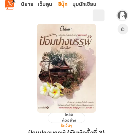
ข้ามไปยังเนื้อหาหลัก
นิยาย
เว็บตูน
อีบุ๊ก
มุมนักเขียน
โหลด
ป้อม
ตัวอย่าง
ปาง
รักอื่นๆ
บรรพ์