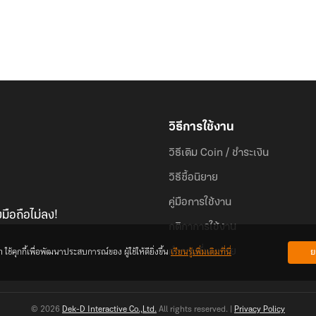
วิธีการใช้งาน
วิธีเติม Coin / ชำระเงิน
วิธีซื้อนิยาย
คู่มือการใช้งาน
มือถือไม่ลง!
กติกาการใช้งาน
้คุกกี้เพื่อพัฒนาประสบการณ์ของ ผู้ใช้ให้ดียิ่งขึ้น
เรียนรู้เพิ่มเติมที่นี่
ย
คำถามที่พบบ่อย
© 2026
Dek-D Interactive Co.,Ltd.
All rights reserved. |
Privacy Policy