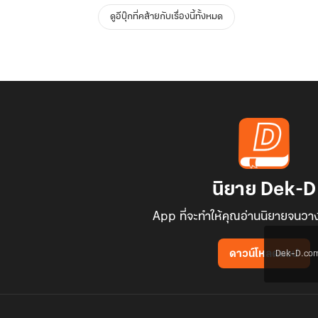
ดูอีบุ๊กที่คล้ายกับเรื่องนี้ทั้งหมด
นิยาย Dek-D
App ที่จะทำให้คุณอ่านนิยายจนวาง
Dek-D.com ใช
ดาวน์โหลดแอป