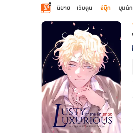
ข้ามไปยังเนื้อหาหลัก
นิยาย
เว็บตูน
อีบุ๊ก
มุมนัก
เ