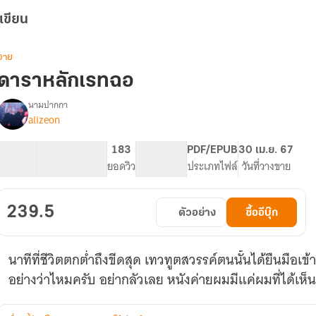
เขียน
วาย
ดาราหลักเรทฉอ
นามปากกา
alizeon
รื่อง
ดารา
หลัก
62.79K
230
183
PG ทั่วไป
PDF/EPUB
30 เม.ย. 67
เรท
จำนวนคำ
จำนวนหน้า (A5)
ยอดวิว
ระดับเนื้อหา
ประเภทไฟล์
วันที่วางขาย
ฉอ
239.5
ตัวอย่าง
ซื้ออีบุ๊ก
นาทีที่ชีวิตตกต่ำถึงขีดสุด เทวทูตสวรรค์ตนนั้นได้ยืนมือเ
อย่างว่าไหมครับ อย่ากลัวเลย หนังค่ายผมมีแค่ผมที่ได้เห็