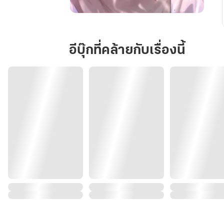
ดารา
หลัก
เรท
อีบุ๊กที่คล้ายกับเรื่องนี้
ฉอ