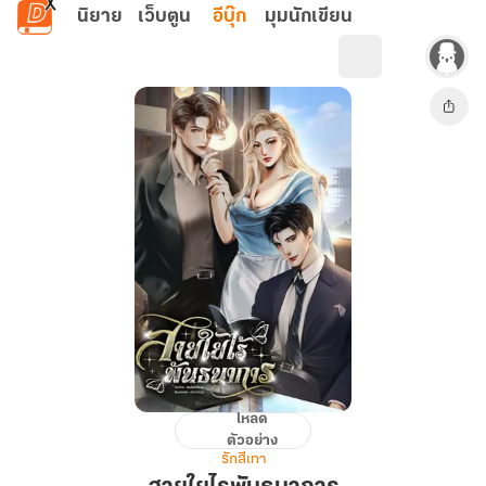
ข้ามไปยังเนื้อหาหลัก
นิยาย
เว็บตูน
อีบุ๊ก
มุมนักเขียน
โหลด
สายใย
ตัวอย่าง
ไร
รักสีเทา
พันธนาการ