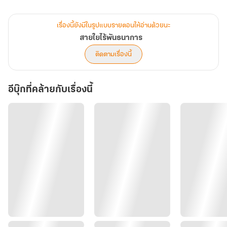
เพราะเสียงในใจกำลังบอกให้เธอหันกลับไป เพียงแต่ว่าเธอจะกล้าฟังมัน
เรื่องนี้ยังมีในรูปแบบรายตอนให้อ่านด้วยนะ
ไหม
สายใยไร้พันธนาการ
บางครั้งจุดจบของความสัมพันธ์ก็เป็นเพียง จุดเริ่มต้นของความรักที่กำลัง
ติดตามเรื่องนี้
ก่อตัวขึ้นอีกครั้ง
อีบุ๊กที่คล้ายกับเรื่องนี้
"เรามารื้อฟื้นความทรงจำกันใหม่ดีไหม"
*****
อย่าลืมกดอัพเดตก่อนอ่านอีกครั้งนะคะ เป็นเวอร์ชั่นแก้ไข ปรับปรุงใหม่
ในปี 2025 จะได้ไม่พลาดรายละเอียดใหม่ ๆ ค่ะ
มาเป็นครอบครัวจักรตุรวิชย์ด้วยกันนะคะ BetterSleepจะรอนักอ่านอยู่ที่
ชั้น33ตลอดไป
ถ้ารักถ้าชอบตัวละคร อย่าลืมมอบหัวใจดวงน้อย ๆ ให้กันด้วยนะคะ