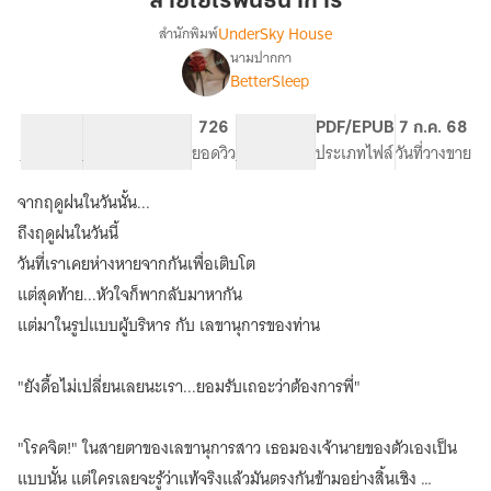
สายใยไรพันธนาการ
UnderSky House
สำนักพิมพ์
นามปากกา
เรื่อง
BetterSleep
สายใย
ไร้
พันธนาการ
88.06K
555
726
PG ทั่วไป
PDF/EPUB
7 ก.ค. 68
จำนวนคำ
จำนวนหน้า (A5)
ยอดวิว
ระดับเนื้อหา
ประเภทไฟล์
วันที่วางขาย
จากฤดูฝนในวันนั้น...
ถึงฤดูฝนในวันนี้
วันที่เราเคยห่างหายจากกันเพื่อเติบโต
แต่สุดท้าย...หัวใจก็พากลับมาหากัน
แต่มาในรูปแบบผู้บริหาร กับ เลขานุการของท่าน
"ยังดื้อไม่เปลี่ยนเลยนะเรา...ยอมรับเถอะว่าต้องการพี่"
"โรคจิต!" ในสายตาของเลขานุการสาว เธอมองเจ้านายของตัวเองเป็น
แบบนั้น แต่ใครเลยจะรู้ว่าแท้จริงแล้วมันตรงกันข้ามอย่างสิ้นเชิง