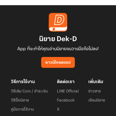
น้ำค้างได้รีบเอ่ยขอร้องให้ซามูร์ปล่อยคนโชคร้ายคนนั้นไปเถอะ ส่วน
ตนเองนั้นจะขอยอมรับโทษที่ได้ทำผิดกฎของเผ่าไปแล้ว เพราะน้ำค้างไม่
สามารถเพิกเฉยได้ หากต้องเห็นคนที่พลัดหลงถิ่นเข้ามาแบบตัวเอง แล้ว
ต้องถูกฆ่าทิ้งแล้วจับแยกชิ้นส่วนแบ่งกินกัน
นิยาย Dek-D
นอกจากนี้ใบหน้าที่เคยจิ้มลิ้มกลับอิดโรย เนื่องจากได้ถูกคุมขังจน
App ที่จะทำให้คุณอ่านนิยายจนวางมือถือไม่ลง!
ร่างกายไร้เรี่ยวแรง น้ำค้างได้ลองเอ่ยปากถามกับซามูร์ถึงเรื่องที่ตนยัง
สงสัยคับข้องใจอยู่ด้วยเช่นกัน
ดาวน์โหลดแอป
"ทำไมกรีนเคิร์กถึงยังต้องกินเนื้อคนกันอยู่อีกล่ะ เพราะตอนนี้ชาวชนเผ่า
วิธีการใช้งาน
ติดต่อเรา
เพิ่มเติม
เองก็ได้มีอาชีพทำแล้ว ไหนจะมีของกินมากมายกว่าเมื่อก่อนด้วย ข้าไม่
ค่อยเข้าใจเลย แม้ข้าจะนึกคิดยังไงก็ไม่เข้าใจอยู่ดี ซามูร์"
วิธีเติม Coin / ชำระเงิน
LINE Official
ข่าวสาร
วิธีซื้อนิยาย
Facebook
เขียนนิยาย
"จนข้าคิดได้เพียงอย่างเดียวว่า การกินมนุษย์ที่ได้หลงทางเข้ามาใน
คู่มือการใช้งาน
X
บริเวณอาณาเขตของกรีนเคิร์กแห่งนี้นั้น นอกเสียจากกินพวกเขาเพื่อ