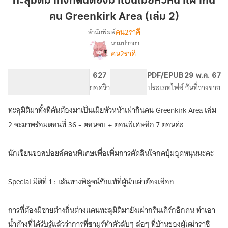
ทะลุมิติมาทั้งทีดันต้องมาเป็นเมียหัวหน้าเผ่ากิน
ทั้งที
คน Greenkirk Area (เล่ม 2)
ดัน
คน2ราศี
สำนักพิมพ์
ต้อง
นามปากกา
มา
[END]
เรื่อง
คน2ราศี
เป็น
ทะลุ
มิติ
เมีย
121.13K
829
627
PG ทั่วไป
PDF/EPUB
29 พ.ค. 67
มา
หัวหน้า
จำนวนคำ
จำนวนหน้า (A5)
ยอดวิว
ระดับเนื้อหา
ประเภทไฟล์
วันที่วางขาย
ทั้งที
เผ่า
ดัน
กิน
ต้อง
ทะลุมิติมาทั้งทีดันต้องมาเป็นเมียหัวหน้าเผ่ากินคน Greenkirk Area เล่ม
คน
มา
2 จะมาพร้อมตอนที่ 36 - ตอนจบ + ตอนพิเศษอีก 7 ตอนค่ะ
เป็น
Greenkirk
เมีย
Area
หัวหน้า
นักเขียนขอสปอยล์ตอนพิเศษเพื่อเพิ่มการตัดสินใจกดปุ่มอุดหนุนนะคะ
(เล่ม
เผ่า
2)
กิน
คน
Special มิติที่ 1 : เส้นทางพิสูจน์รักแท้ที่ผู้นำเผ่าต้องเลือก
|
#Greenkirk_Area
การที่ต้องมีชายต่างถิ่นต่างแดนทะลุมิติมายังเผ่ากรีนเคิร์กอีกคน ทำเอา
(มี
E-
น้ำค้างที่ได้รับรู้แล้วว่าการที่ซามูร์ทำตัวลับๆ ล่อๆ ที่บ้านของผู้เฒ่าราซิ