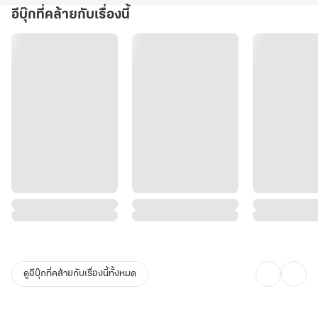
เผ่ากรีนเคิร์กแห่งนี้ แต่ทว่าภารกิจของน้ำค้างล้มเหลวเสียก่อน เพราะดัน
อีบุ๊กที่คล้ายกับเรื่องนี้
ไปเจอเข้ากับหน่วยลาดตระเวนของยูซบ หัวหน้าทีมที่ขึ้นชื่อเรื่องของ
ความโหดร้าย
น้ำค้างจึงได้กลายเป็นคนที่ถูกกล่าวหาว่าเป็นผู้สมรู้ร่วมคิด และยังเป็นผู้ที่
หักหลังชาวชนเผ่ากรีนเคิร์ก เพื่อที่จะช่วยเหลือชายผู้ต้องสงสัยต่างชนเผ่า
ที่บังอาจรุกล้ำอาณาเขตเข้ามา
ดังนั้น พวกชาวบ้านจึงลงมติเป็นเอกฉันท์ว่าควรปลิดชีพและแยกชิ้นส่วน
น้ำค้างด้วยเสียเลย จะได้ไม่ต้องเกิดอาเพศอันใดได้อีก ทำเอาเดือดร้อน
กันไปหมด โดยเฉพาะซามูร์ ผู้นำเผ่าที่ร้อนรนจนอยู่ไม่ได้ หากคนรักต้อง
ถูกพรากลมหายใจไปพร้อมกับชายนิรนามผู้นั้น
ซามูร์ที่ได้ทำการแอบลักลอบเข้าไปหาน้ำค้างที่ถูกขังเอาไว้ในคุกมืด ทันที
ดูอีบุ๊กที่คล้ายกับเรื่องนี้ทั้งหมด
ที่ทั้งคู่ได้เจอกัน มีเพียงสายตาที่เว้าวอนกับการจับสัมผัสได้เพียงแค่ปลาย
นิ้วมือเย็นชืด