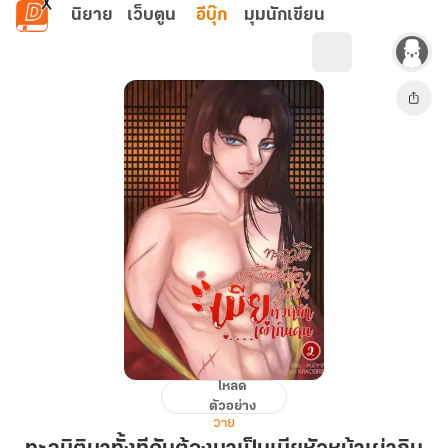
ข้ามไปยังเนื้อหาหลัก
นิยาย
เว็บตูน
อีบุ๊ก
มุมนักเขียน
โหลด
ทะลุ
ตัวอย่าง
มิติ
วาย
มา