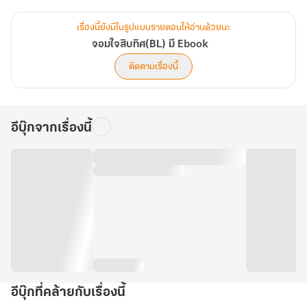
สามารถและความน่ากลัวที่โดดเด่นจนยากจะลืม…
เรื่องนี้ยังมีในรูปแบบรายตอนให้อ่านด้วยนะ
อีกทั้ง ‘ความรัก’ ก็เริ่มก่อตัวมากขึ้น จนยากที่สิบทิศจะเมินเฉยต่อไปได้
จอมใจสิบทิศ(BL) มี Ebook
อีกแล้ว
ติดตามเรื่องนี้
อีบุ๊กจากเรื่องนี้
อีบุ๊กที่คล้ายกับเรื่องนี้