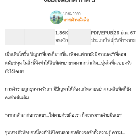
จอมใจสิบทิศ ภาค 3
ภาค
3
นามปากกา
ทาสตัวหนังสือ
เรื่อง
จอมใจ
สิบ
104.41K
430
1.86K
PG ทั่วไป
PDF/EPUB
26 มี.ค. 67
ทิศ(BL)
จำนวนคำ
จำนวนหน้า (A5)
ยอดวิว
ระดับเนื้อหา
ประเภทไฟล์
วันที่วางขาย
มี
Ebook
เมื่อเติบโตขึ้น ปัญหาที่เจอก็มากขึ้น เพียงแต่เขายังมีครอบครัวที่คอย
สนับสนุน ในสิ่งนี้จึงทำให้สิบทิศพยายามมากกว่าเดิม…อุ่นใจที่ครอบครัว
ยังไว้ใจเขา
การค้าขายถูกขุนนางรังแก มีปัญหาให้ต้องแก้หลายอย่าง แต่สิบทิศก็ยัง
คงทำเช่นเดิม
‘หากกล้ามาก่อกวนเขา…ไม่ตายด้วยมือเขา ก็จะทรมานด้วยมือเขา’
ขุนนางตัวน้อยคนนี้คงทำให้ใครหลายคนต้องจดจำทั้งความรู้ ความ