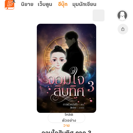
ข้ามไปยังเนื้อหาหลัก
นิยาย
เว็บตูน
อีบุ๊ก
มุมนักเขียน
โหลด
จอมใจ
ตัวอย่าง
สิบ
วาย
ทิศ