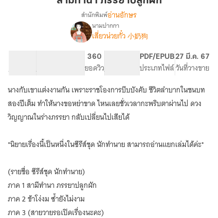
สามีทำนา ภรรยาปลูกผัก
ปลูก
อ่านอักษร
สำนักพิมพ์
ผัก
นามปากกา
(E-
เรื่อง
เสี่ยวน่วยกั๋ว 小奶狗
book)
สามี
53.97K
225
360
PG ทั่วไป
PDF/EPUB
27 มี.ค. 67
ทำนา
จำนวนคำ
จำนวนหน้า (A5)
ยอดวิว
ระดับเนื้อหา
ประเภทไฟล์
วันที่วางขาย
ภรรยา
ปลูก
ผัก
นางกับเขาแต่งงานกัน เพราะราชโองการบีบบังคับ ชีวิตลำบากในชนบท
สองปีเต็ม ทำให้นางขอหย่าขาด ไหนเลยชั่วเวลากะพริบตาผ่านไป ดวง
วิญญาณในร่างภรรยา กลับเปลี่ยนไปเสียได้
*นิยายเรื่องนี้เป็นหนึ่งในซีรีส์ชุด นักทำนาย สามารถอ่านแยกเล่มได้ค่ะ*
(รายชื่อ ซีรีส์ชุด นักทำนาย)
ภาค 1 สามีทำนา ภรรยาปลูกผัก
ภาค 2 ข้าโง่งม ซ้ำยังไม่งาม