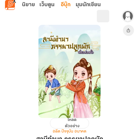
ข้ามไปยังเนื้อหาหลัก
นิยาย
เว็บตูน
อีบุ๊ก
มุมนักเขียน
โหลด
สามี
ตัวอย่าง
ทำนา
อดีต ปัจจุบัน อนาคต
ภรรยา