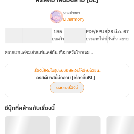
คริสต์มาสนี้มีฉลาม [BL]
ฉลาม
[BL]
นามปากกา
Lilharmony
เรื่อง
คริสต์มาส
นี้
9.56K
45
195
PG ทั่วไป
PDF/EPUB
28 มี.ค. 67
มี
จำนวนคำ
จำนวนหน้า (A5)
ยอดวิว
ระดับเนื้อหา
ประเภทไฟล์
วันที่วางขาย
ฉลาม
[เรื่อง
ตอนแรกแค่จะเล่นแฟนเดย์กัน ดันมาหวั่นไหวเฉย...
สั้นBL]
เรื่องนี้ยังมีในรูปแบบรายตอนให้อ่านด้วยนะ
คริสต์มาสนี้มีฉลาม [เรื่องสั้นBL]
ติดตามเรื่องนี้
อีบุ๊กที่คล้ายกับเรื่องนี้