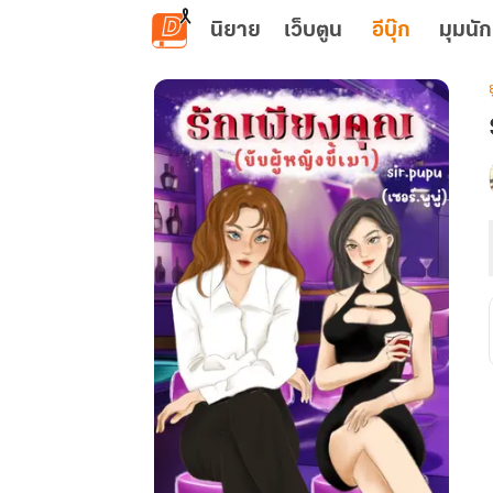
ข้ามไปยังเนื้อหาหลัก
นิยาย
เว็บตูน
อีบุ๊ก
มุมนัก
ย
เ
ผ
ข