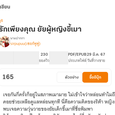
เขียน
ูริ
รักเพียงคุณ ยัยผู้หญิงขี้เมา
นามปากกา
sirpupuu(เซอร์พูพู่)
รื่อง
รัก
เพียง
51.99K
224
230
PG ทั่วไป
PDF/EPUB
29 มี.ค. 67
คุณ(ยัย
จำนวนคำ
จำนวนหน้า (A5)
ยอดวิว
ระดับเนื้อหา
ประเภทไฟล์
วันที่วางขาย
ู้
หญิง
ี้
165
ตัวอย่าง
ซื้ออีบุ๊ก
เมา)
yuri
มี
เจอกันกี่ครั้งก็อยู่ในสภาพเมามาย ไม่เข้าใจว่าหล่อนทำไมถึ
e-
book
คอยช่วยเหลือดูแลหล่อนทุกที นี่คือความคิดของริต้า หญิง
พบเจอความวุ่นวายของยัยเด็กขี้เมาที่ชื่อพิมพา