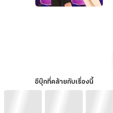
รัก
เพียง
คุณ
ยัย
ผู้
หญิง
ขี้
เมา
อีบุ๊กที่คล้ายกับเรื่องนี้