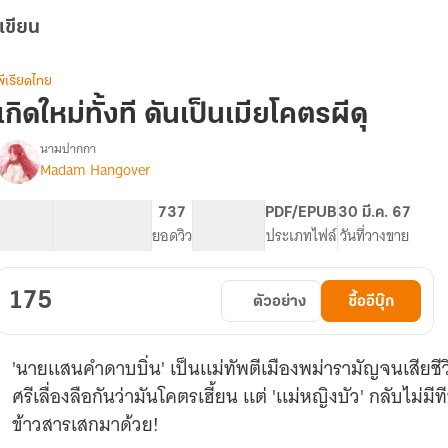
เขียน
พีเรียดไทย
เกิดใหม่ทั้งที ดันเป็นเมียโคตรผีดุ
นามปากกา
Madam Hangover
รื่อง
เกิด
ใหม่
72.04K
306
737
PG ทั่วไป
PDF/EPUB
30 มี.ค. 67
ทั้งที
จำนวนคำ
จำนวนหน้า (A5)
ยอดวิว
ระดับเนื้อหา
ประเภทไฟล์
วันที่วางขาย
ดัน
เป็น
เมีย
175
ตัวอย่าง
ซื้ออีบุ๊ก
โคตร
ผีดุ
'นายเเสนคำดาบบิ่น' เป็นเเม่ทัพตีเมืองพม่ารามัญจนเสีย
ศรีเลื่องลือกันว่ามันโคตรเฮี้ยน เเต่ 'เเม่หญิงบัว' กลับไม่
ข้าวสารเสกมาด้วย!