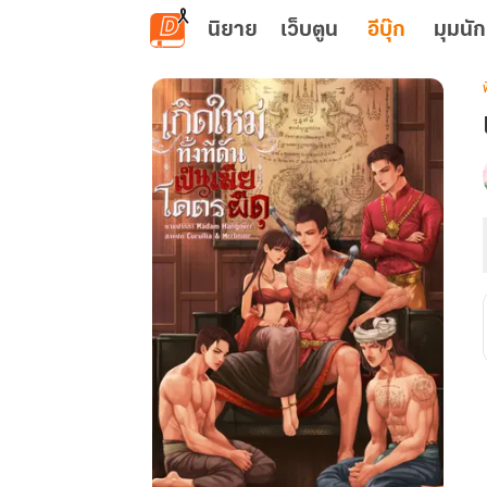
ข้ามไปยังเนื้อหาหลัก
นิยาย
เว็บตูน
อีบุ๊ก
มุมนัก
เ