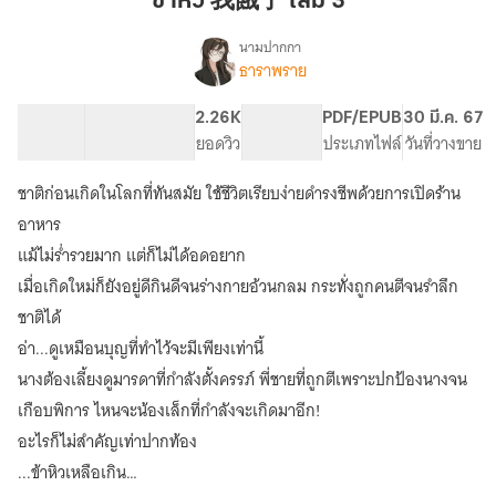
ข้าหิว 我餓了 เล่ม 3
餓
了
นามปากกา
ธาราพราย
เรื่อง
เล่ม
ข้า
3
หิว
102.78K
409
2.26K
PG ทั่วไป
PDF/EPUB
30 มี.ค. 67
จำนวนคำ
จำนวนหน้า (A5)
ยอดวิว
ระดับเนื้อหา
ประเภทไฟล์
วันที่วางขาย
ชาติก่อนเกิดในโลกที่ทันสมัย ใช้ชีวิตเรียบง่ายดำรงชีพด้วยการเปิดร้าน
อาหาร
แม้ไม่ร่ำรวยมาก แต่ก็ไม่ได้อดอยาก
เมื่อเกิดใหม่ก็ยังอยู่ดีกินดีจนร่างกายอ้วนกลม กระทั่งถูกคนตีจนรำลึก
ชาติได้
อ่า...ดูเหมือนบุญที่ทำไว้จะมีเพียงเท่านี้
นางต้องเลี้ยงดูมารดาที่กำลังตั้งครรภ์ พี่ชายที่ถูกตีเพราะปกป้องนางจน
เกือบพิการ ไหนจะน้องเล็กที่กำลังจะเกิดมาอีก!
อะไรก็ไม่สำคัญเท่าปากท้อง
...ข้าหิวเหลือเกิน