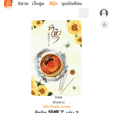
ข้ามไปยังเนื้อหาหลัก
นิยาย
เว็บตูน
อีบุ๊ก
มุมนักเขียน
โหลด
ข้า
ตัวอย่าง
หิว
อดีต ปัจจุบัน อนาคต
我