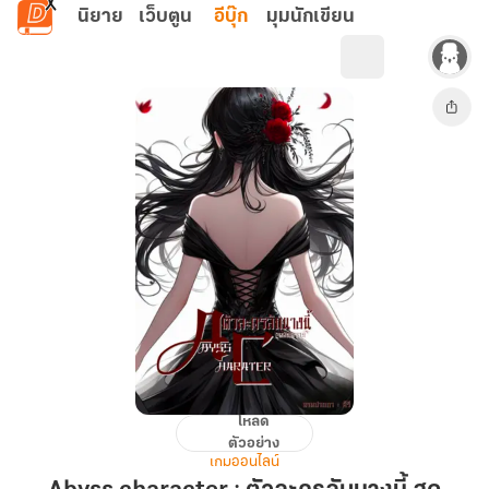
ข้ามไปยังเนื้อหาหลัก
นิยาย
เว็บตูน
อีบุ๊ก
มุมนักเขียน
โหลด
Abyss
ตัวอย่าง
character
เกมออนไลน์
: