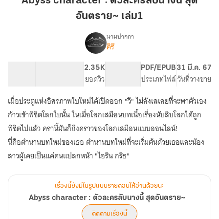
Abyss character : ตัวละครลับนางนี้ สุด
ตัว
อันตราย~ เล่ม1
ละคร
ลับ
นามปากกา
นาง
คิรี
Abyss
เรื่อง
นี้
character
:
สุด
89.43K
461
2.35K
PG ทั่วไป
PDF/EPUB
31 มี.ค. 67
ตัว
จำนวนคำ
จำนวนหน้า (A5)
อันตราย~
ยอดวิว
ระดับเนื้อหา
ประเภทไฟล์
วันที่วางขาย
ละคร
เล่ม1
ลับ
เมื่อประตูแห่งอิสรภาพใบใหม่ได้เปิดออก "วี" ไม่ลังเลเลยที่จะพาตัวเอง
นาง
ก้าวเข้าพิชิตโลกใบนั้น ในเมื่อโลกเสมือนบทเนื้อเรื่องนับสิบโลกได้ถูก
นี้
สุด
พิชิตไปแล้ว ครานี้มันก็ถึงคราวของโลกเสมือนแบบออนไลน์!
อันตราย~
นี่คือตำนานบทใหม่ของเธอ ตำนานบทใหม่ที่จะเริ่มต้นด้วยเธอและน้อง
สาวผู้เคยเป็นแค่คนแปลกหน้า "ไอริน กริธ"
เรื่องนี้ยังมีในรูปแบบรายตอนให้อ่านด้วยนะ
Abyss character : ตัวละครลับนางนี้ สุดอันตราย~
ติดตามเรื่องนี้